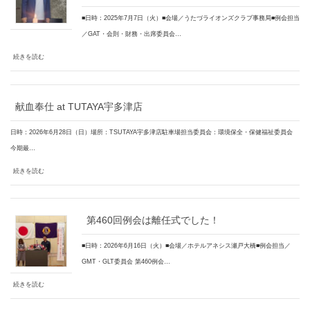
■日時：2025年7月7日（火）■会場／うたづライオンズクラブ事務局■例会担当
／GAT・会則・財務・出席委員会…
続きを読む
献血奉仕 at TUTAYA宇多津店
日時：2026年6月28日（日）場所：TSUTAYA宇多津店駐車場担当委員会：環境保全・保健福祉委員会
今期最…
続きを読む
第460回例会は離任式でした！
■日時：2026年6月16日（火）■会場／ホテルアネシス瀬戸大橋■例会担当／
GMT・GLT委員会 第460例会…
続きを読む