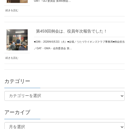
GMT・GLT委員会 第460例会…
続きを読む
第459回例会は、役員年次報告でした！
■日時：2026年6月2日（火）■会場／うたづライオンズクラブ事務局■例会担当
／GAT・GMA・会則委員会 第…
続きを読む
カテゴリー
アーカイブ