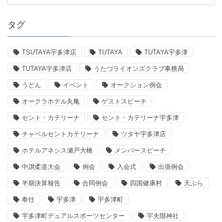
タグ
TSUTAYA宇多津店
TUTAYA
TUTAYA宇多津
TUTAYA宇多津店
うたづライオンズクラブ事務局
うどん
イベント
オークション例会
オークラホテル丸亀
ゲストスピーチ
セント・カテリーナ
セント・カテリーナ宇多津
チャペルセントカテリーナ
ツタヤ宇多津店
ホテルアネシス瀬戸大橋
メンバースピーチ
中讃柔道大会
例会
入会式
出張例会
半期決算報告
合同例会
四国健康村
天ぷら
奉仕
宇多津
宇多津町
宇多津町デュアルスポーツセンター
宇夫階神社