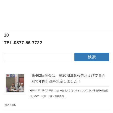
〒769-0205
香川県綾歌郡宇多津町浜5番丁65番地
ニューオーヨシステートリーマンション テナント
10
TEL:
0877-56-7722
第462回例会は、第20期決算報告および委員会
別で年間計画を策定しました！
■日時：2026年7月21日（火）■会場／うたづライオンズクラブ事務局■例会担
当／GAT・会則・出席・財務委員…
続きを読む