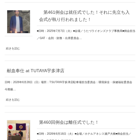
第461例会は就任式でした！それに先立ち入
会式が執り行われました！
■日時：2025年7月7日（火）■会場／うたづライオンズクラブ事務局■例会担当
／GAT・会則・財務・出席委員会…
続きを読む
献血奉仕 at TUTAYA宇多津店
日時：2026年6月28日（日）場所：TSUTAYA宇多津店駐車場担当委員会：環境保全・保健福祉委員会
今期最…
続きを読む
第460回例会は離任式でした！
■日時：2026年6月16日（火）■会場／ホテルアネシス瀬戸大橋■例会担当／