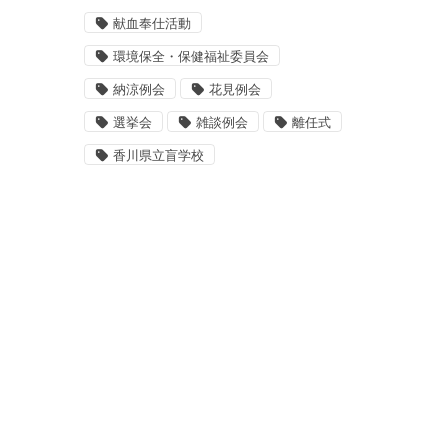
献血奉仕活動
環境保全・保健福祉委員会
納涼例会
花見例会
選挙会
雑談例会
離任式
香川県立盲学校