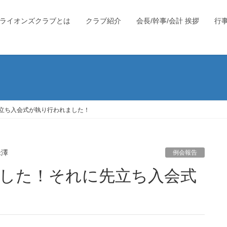
ライオンズクラブとは
クラブ紹介
会長/幹事/会計 挨拶
行
立ち入会式が執り行われました！
米澤
例会報告