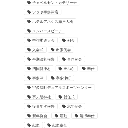
チャペルセントカテリーナ
ツタヤ宇多津店
ホテルアネシス瀬戸大橋
メンバースピーチ
中讃柔道大会
例会
入会式
出張例会
半期決算報告
合同例会
四国健康村
天ぷら
奉仕
宇多津
宇多津町
宇多津町デュアルスポーツセンター
宇夫階神社
就任式
役員年次報告
忘年例会
新年例会
活動
清掃奉仕
献血
献血奉仕