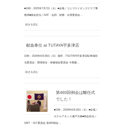
■日時：2025年7月7日（火）■会場／うたづライオンズクラブ事
務局■例会担当／GAT・会則・財務・出席委員会…
続きを読む
献血奉仕 at TUTAYA宇多津店
日時：2026年6月28日（日）場所：TSUTAYA宇多津店駐車場担
当委員会：環境保全・保健福祉委員会 今期最…
続きを読む
第460回例会は離任式
でした！
■日時：2026年6月16日（火）■会場／
ホテルアネシス瀬戸大橋■例会担当／
GMT・GLT委員会 第460例会…