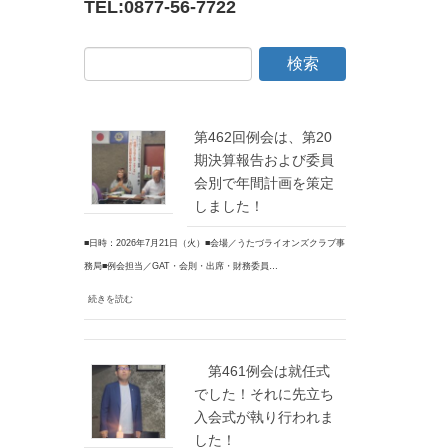
TEL:
0877-56-7722
第462回例会は、第20
期決算報告および委員
会別で年間計画を策定
しました！
■日時：2026年7月21日（火）■会場／うたづライオンズクラブ事
務局■例会担当／GAT・会則・出席・財務委員…
続きを読む
第461例会は就任式
でした！それに先立ち
入会式が執り行われま
した！