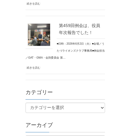
続きを読む
第459回例会は、役員
年次報告でした！
■日時：2026年6月2日（火）■会場／う
たづライオンズクラブ事務局■例会担当
／GAT・GMA・会則委員会 第…
続きを読む
カテゴリー
アーカイブ