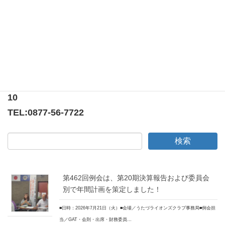
第460回例会は離任式でした！
〒769-0205
香川県綾歌郡宇多津町浜5番丁65番地
ニューオーヨシステートリーマンション テナント
10
TEL:
0877-56-7722
第462回例会は、第20期決算報告および委員会
別で年間計画を策定しました！
■日時：2026年7月21日（火）■会場／うたづライオンズクラブ事務局■例会担
当／GAT・会則・出席・財務委員…