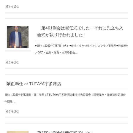
続きを読む
第461例会は就任式でした！それに先立ち入
会式が執り行われました！
■日時：2025年7月7日（火）■会場／うたづライオンズクラブ事務局■例会担当
／GAT・会則・財務・出席委員会…
続きを読む
献血奉仕 at TUTAYA宇多津店
日時：2026年6月28日（日）場所：TSUTAYA宇多津店駐車場担当委員会：環境保全・保健福祉委員会
今期最…
続きを読む
第460回例会は離任式でした！