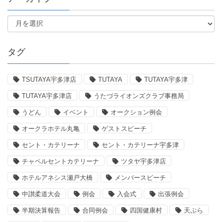
タグ
TSUTAYA宇多津店
TUTAYA
TUTAYA宇多津
TUTAYA宇多津店
うたづライオンズクラブ事務局
うどん
イベント
オークション例会
オークラホテル丸亀
ゲストスピーチ
セント・カテリーナ
セント・カテリーナ宇多津
チャペルセントカテリーナ
ツタヤ宇多津店
ホテルアネシス瀬戸大橋
メンバースピーチ
中讃柔道大会
例会
入会式
出張例会
半期決算報告
合同例会
四国健康村
天ぷら