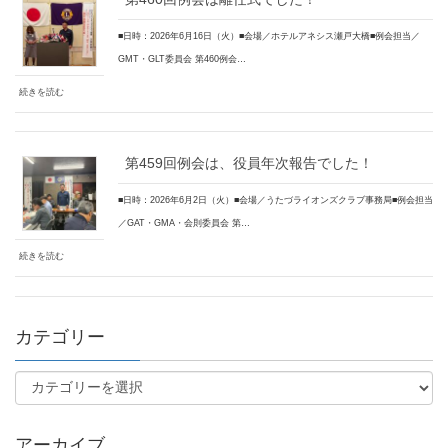
■日時：2026年6月16日（火）■会場／ホテルアネシス瀬戸大橋■例会担当／
GMT・GLT委員会 第460例会…
続きを読む
第459回例会は、役員年次報告でした！
■日時：2026年6月2日（火）■会場／うたづライオンズクラブ事務局■例会担当
／GAT・GMA・会則委員会 第…
続きを読む
カテゴリー
アーカイブ