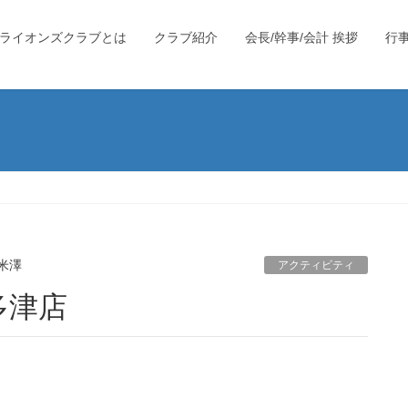
ライオンズクラブとは
クラブ紹介
会長/幹事/会計 挨拶
行
米澤
アクティビティ
宇多津店