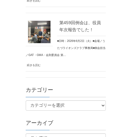
続きを読む
第459回例会は、役員
年次報告でした！
■日時：2026年6月2日（火）■会場／う
たづライオンズクラブ事務局■例会担当
／GAT・GMA・会則委員会 第…
続きを読む
カテゴリー
アーカイブ