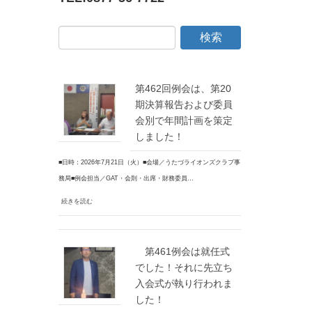
第462回例会は、第20
期決算報告および委員
会別で年間計画を策定
しました！
■日時：2026年7月21日（火）■会場／うたづライオンズクラブ事
務局■例会担当／GAT・会則・出席・財務委員…
続きを読む
第461例会は就任式
でした！それに先立ち
入会式が執り行われま
した！