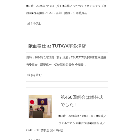
■日時：2025年7月7日（火）■会場／うたづライオンズクラブ事
務局■例会担当／GAT・会則・財務・出席委員会…
続きを読む
献血奉仕 at TUTAYA宇多津店
日時：2026年6月28日（日）場所：TSUTAYA宇多津店駐車場担
当委員会：環境保全・保健福祉委員会 今期最…
続きを読む
第460回例会は離任式
でした！
■日時：2026年6月16日（火）■会場／
ホテルアネシス瀬戸大橋■例会担当／
GMT・GLT委員会 第460例会…