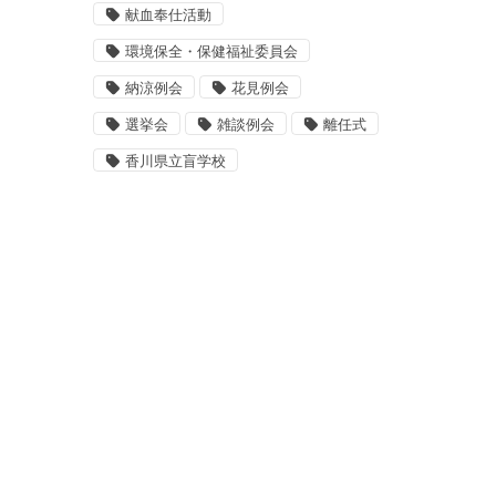
献血奉仕活動
環境保全・保健福祉委員会
納涼例会
花見例会
選挙会
雑談例会
離任式
香川県立盲学校