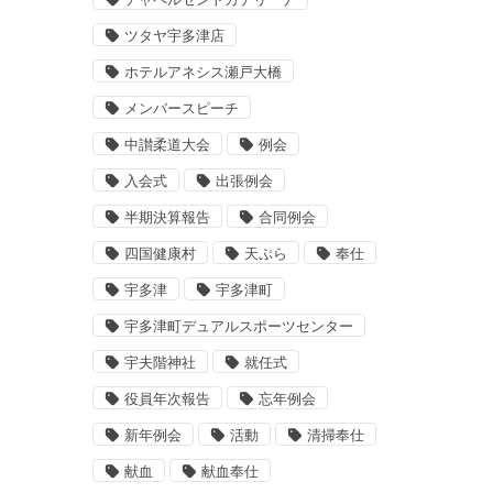
ツタヤ宇多津店
ホテルアネシス瀬戸大橋
メンバースピーチ
中讃柔道大会
例会
入会式
出張例会
半期決算報告
合同例会
四国健康村
天ぷら
奉仕
宇多津
宇多津町
宇多津町デュアルスポーツセンター
宇夫階神社
就任式
役員年次報告
忘年例会
新年例会
活動
清掃奉仕
献血
献血奉仕