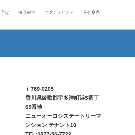
事予定
例会報告
アクティビティ
入会案内
〒769-0205
香川県綾歌郡宇多津町浜5番丁
65番地
ニューオーヨシステートリーマ
ンション テナント10
TEL:
0877-56-7722