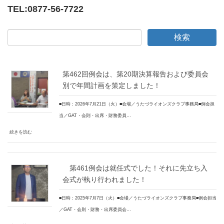
TEL:
0877-56-7722
第462回例会は、第20期決算報告および委員会
別で年間計画を策定しました！
■日時：2026年7月21日（火）■会場／うたづライオンズクラブ事務局■例会担
当／GAT・会則・出席・財務委員…
続きを読む
第461例会は就任式でした！それに先立ち入
会式が執り行われました！
■日時：2025年7月7日（火）■会場／うたづライオンズクラブ事務局■例会担当
／GAT・会則・財務・出席委員会…