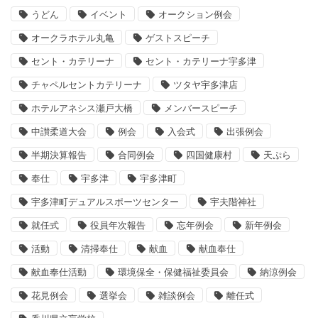
うどん
イベント
オークション例会
オークラホテル丸亀
ゲストスピーチ
セント・カテリーナ
セント・カテリーナ宇多津
チャペルセントカテリーナ
ツタヤ宇多津店
ホテルアネシス瀬戸大橋
メンバースピーチ
中讃柔道大会
例会
入会式
出張例会
半期決算報告
合同例会
四国健康村
天ぷら
奉仕
宇多津
宇多津町
宇多津町デュアルスポーツセンター
宇夫階神社
就任式
役員年次報告
忘年例会
新年例会
活動
清掃奉仕
献血
献血奉仕
献血奉仕活動
環境保全・保健福祉委員会
納涼例会
花見例会
選挙会
雑談例会
離任式