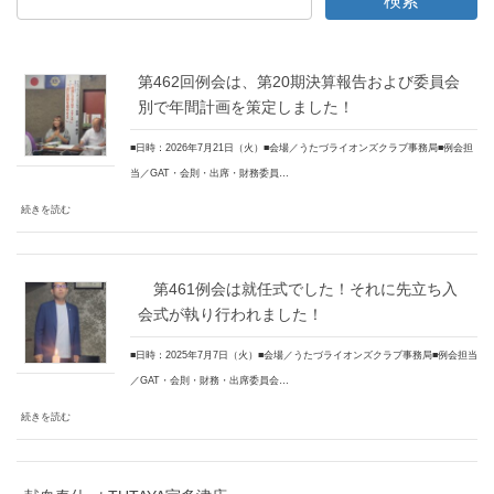
第462回例会は、第20期決算報告および委員会
別で年間計画を策定しました！
■日時：2026年7月21日（火）■会場／うたづライオンズクラブ事務局■例会担
当／GAT・会則・出席・財務委員…
続きを読む
第461例会は就任式でした！それに先立ち入
会式が執り行われました！
■日時：2025年7月7日（火）■会場／うたづライオンズクラブ事務局■例会担当
／GAT・会則・財務・出席委員会…
続きを読む