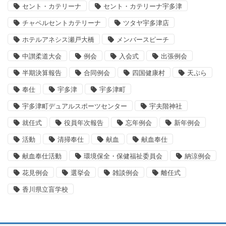
セント・カテリーナ
セント・カテリーナ宇多津
チャペルセントカテリーナ
ツタヤ宇多津店
ホテルアネシス瀬戸大橋
メンバースピーチ
中讃柔道大会
例会
入会式
出張例会
半期決算報告
合同例会
四国健康村
天ぷら
奉仕
宇多津
宇多津町
宇多津町デュアルスポーツセンター
宇夫階神社
就任式
役員年次報告
忘年例会
新年例会
活動
清掃奉仕
献血
献血奉仕
献血奉仕活動
環境保全・保健福祉委員会
納涼例会
花見例会
選挙会
雑談例会
離任式
香川県立盲学校