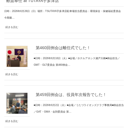
献血奉仕 at TUTAYA宇多津店
日時：2026年6月28日（日）場所：TSUTAYA宇多津店駐車場担当委員会：環境保全・保健福祉委員会
今期最…
続きを読む
第460回例会は離任式でした！
■日時：2026年6月16日（火）■会場／ホテルアネシス瀬戸大橋■例会担当／
GMT・GLT委員会 第460例会…
続きを読む
第459回例会は、役員年次報告でした！
■日時：2026年6月2日（火）■会場／うたづライオンズクラブ事務局■例会担当
／GAT・GMA・会則委員会 第…
続きを読む