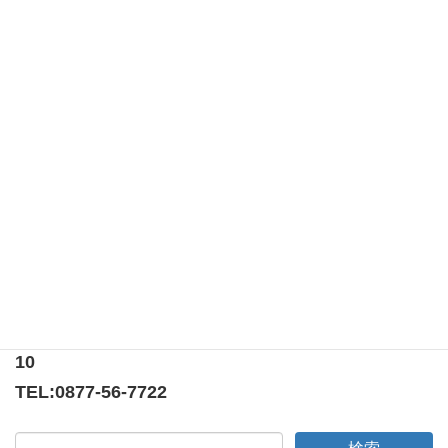
このサイトはスパムを低減するために Akismet を使ってい
ます。
コメントデータの処理方法の詳細はこちらをご覧く
ださい
。
第百九十九回例会 （納涼家族例会）
第二百一回例会 （丸亀京極LC主催 ３クラブ合同例会）
〒769-0205
香川県綾歌郡宇多津町浜5番丁65番地
ニューオーヨシステートリーマンション テナント
10
TEL:
0877-56-7722