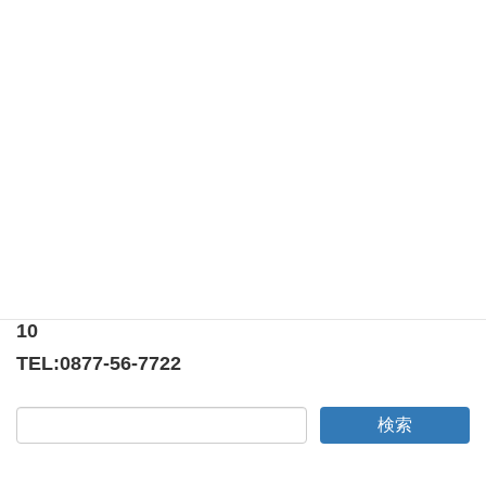
ます。
コメントデータの処理方法の詳細はこちらをご覧く
ださい
。
イオンタウン宇多津店にて献血奉仕活動を実施
第二百十三回例会 （ゲストスピーチ及び次期役員指名
会）
〒769-0205
香川県綾歌郡宇多津町浜5番丁65番地
ニューオーヨシステートリーマンション テナント
10
TEL:
0877-56-7722