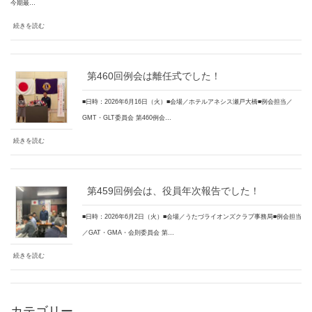
今期最…
続きを読む
第460回例会は離任式でした！
■日時：2026年6月16日（火）■会場／ホテルアネシス瀬戸大橋■例会担当／
GMT・GLT委員会 第460例会…
続きを読む
第459回例会は、役員年次報告でした！
■日時：2026年6月2日（火）■会場／うたづライオンズクラブ事務局■例会担当
／GAT・GMA・会則委員会 第…
続きを読む
カテゴリー