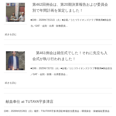
第462回例会は、第20期決算報告および委員会
別で年間計画を策定しました！
■日時：2026年7月21日（火）■会場／うたづライオンズクラブ事務局■例会担
当／GAT・会則・出席・財務委員…
続きを読む
第461例会は就任式でした！それに先立ち入
会式が執り行われました！
■日時：2025年7月7日（火）■会場／うたづライオンズクラブ事務局■例会担当
／GAT・会則・財務・出席委員会…
続きを読む
献血奉仕 at TUTAYA宇多津店
日時：2026年6月28日（日）場所：TSUTAYA宇多津店駐車場担当委員会：環境保全・保健福祉委員会