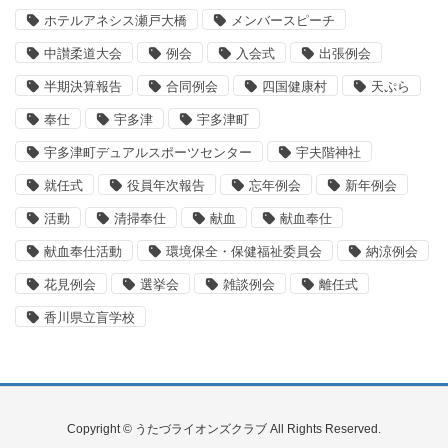
ホテルアネシス瀬戸大橋
メンバースピーチ
中讃柔道大会
例会
入会式
出張例会
半期決算報告
合同例会
四国健康村
天ぷら
奉仕
宇多津
宇多津町
宇多津町デュアルスポーツセンター
宇夫階神社
就任式
役員年次報告
忘年例会
新年例会
活動
清掃奉仕
献血
献血奉仕
献血奉仕活動
環境保全・保健福祉委員会
納涼例会
花見例会
選挙会
雑談例会
離任式
香川県立盲学校
Copyright © うたづライオンズクラブ All Rights Reserved.