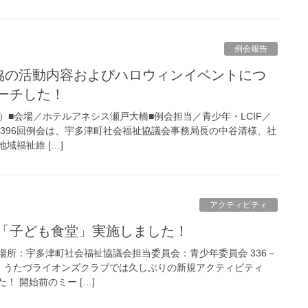
例会報告
ーチした！
（火）■会場／ホテルアネシス瀬戸大橋■例会担当／青少年・LCIF／
第396回例会は、宇多津町社会福祉協議会事務局長の中谷清様、社
域福祉維 […]
アクティビティ
ィ「子ども食堂」実施しました！
土）場所：宇多津町社会福祉協議会担当委員会：青少年委員会 336－
、うたづライオンズクラブでは久しぶりの新規アクティビティ
！ 開始前のミー […]