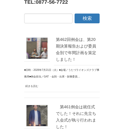
TEL:
0877-56-7722
第462回例会は、第20
期決算報告および委員
会別で年間計画を策定
しました！
■日時：2026年7月21日（火）■会場／うたづライオンズクラブ事
務局■例会担当／GAT・会則・出席・財務委員…
続きを読む
第461例会は就任式
でした！それに先立ち
入会式が執り行われま
した！