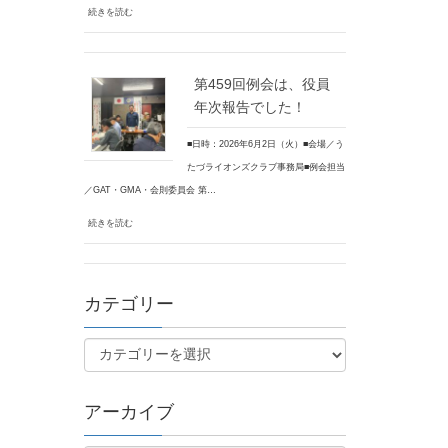
続きを読む
第459回例会は、役員
年次報告でした！
■日時：2026年6月2日（火）■会場／う
たづライオンズクラブ事務局■例会担当
／GAT・GMA・会則委員会 第…
続きを読む
カテゴリー
アーカイブ