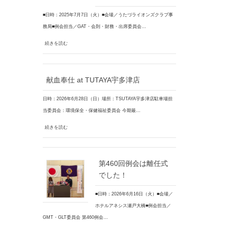
■日時：2025年7月7日（火）■会場／うたづライオンズクラブ事
務局■例会担当／GAT・会則・財務・出席委員会…
続きを読む
献血奉仕 at TUTAYA宇多津店
日時：2026年6月28日（日）場所：TSUTAYA宇多津店駐車場担
当委員会：環境保全・保健福祉委員会 今期最…
続きを読む
第460回例会は離任式
でした！
■日時：2026年6月16日（火）■会場／
ホテルアネシス瀬戸大橋■例会担当／
GMT・GLT委員会 第460例会…