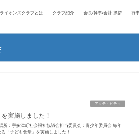
ライオンズクラブとは
クラブ紹介
会長/幹事/会計 挨拶
行
会
アクティビティ
」を実施しました！
土）場所：宇多津町社会福祉協議会担当委員会：青少年委員会 毎年
なる「子ども食堂」を実施しました！