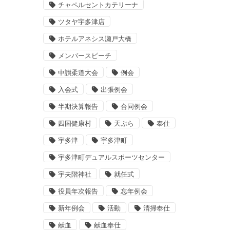
チャペルセントカテリーナ
ツタヤ宇多津店
ホテルアネシス瀬戸大橋
メンバースピーチ
中讃柔道大会
例会
入会式
出張例会
半期決算報告
合同例会
四国健康村
天ぷら
奉仕
宇多津
宇多津町
宇多津町デュアルスポーツセンター
宇夫階神社
就任式
役員年次報告
忘年例会
新年例会
活動
清掃奉仕
献血
献血奉仕