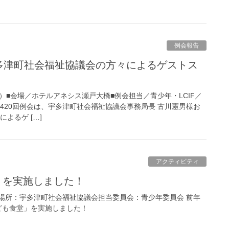
例会報告
（火）■会場／ホテルアネシス瀬戸大橋■例会担当／青少年・LCIF／
420回例会は、宇多津町社会福祉協議会事務局長 古川憲男様お
よるゲ […]
アクティビティ
」を実施しました！
金）場所：宇多津町社会福祉協議会担当委員会：青少年委員会 前年
ども食堂」を実施しました！