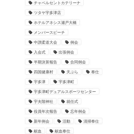
チャペルセントカテリーナ
ツタヤ宇多津店
ホテルアネシス瀬戸大橋
メンバースピーチ
中讃柔道大会
例会
入会式
出張例会
半期決算報告
合同例会
四国健康村
天ぷら
奉仕
宇多津
宇多津町
宇多津町デュアルスポーツセンター
宇夫階神社
就任式
役員年次報告
忘年例会
新年例会
活動
清掃奉仕
献血
献血奉仕