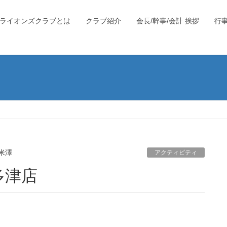
ライオンズクラブとは
クラブ紹介
会長/幹事/会計 挨拶
行
米澤
アクティビティ
宇多津店