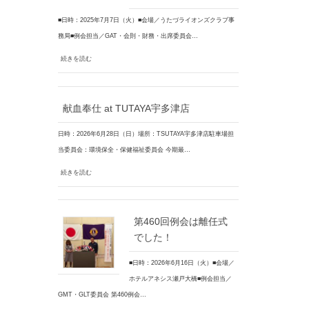
■日時：2025年7月7日（火）■会場／うたづライオンズクラブ事
務局■例会担当／GAT・会則・財務・出席委員会…
続きを読む
献血奉仕 at TUTAYA宇多津店
日時：2026年6月28日（日）場所：TSUTAYA宇多津店駐車場担
当委員会：環境保全・保健福祉委員会 今期最…
続きを読む
第460回例会は離任式
でした！
■日時：2026年6月16日（火）■会場／
ホテルアネシス瀬戸大橋■例会担当／
GMT・GLT委員会 第460例会…