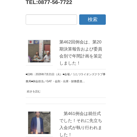
TEL:
0877-56-7722
第462回例会は、第20
期決算報告および委員
会別で年間計画を策定
しました！
■日時：2026年7月21日（火）■会場／うたづライオンズクラブ事
務局■例会担当／GAT・会則・出席・財務委員…
続きを読む
第461例会は就任式
でした！それに先立ち
入会式が執り行われま
した！