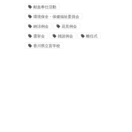
献血奉仕活動
環境保全・保健福祉委員会
納涼例会
花見例会
選挙会
雑談例会
離任式
香川県立盲学校