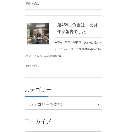
続きを読む
第459回例会は、役員
年次報告でした！
■日時：2026年6月2日（火）■会場／う
たづライオンズクラブ事務局■例会担当
／GAT・GMA・会則委員会 第…
続きを読む
カテゴリー
アーカイブ