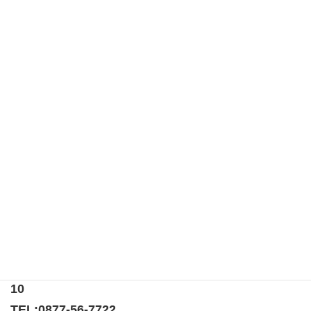
カテゴリー
例会報告
タグ
ゲストスピーチ
ホテルアネシス瀬戸大橋
例会
宇多津町社会福祉協議会
社会福祉協議会
社協
清掃奉仕 at うたづライオンズクラブ事務局周辺
2024年宇多津秋の大収穫祭に出店しました！
〒769-0205
香川県綾歌郡宇多津町浜5番丁65番地
ニューオーヨシステートリーマンション テナント
10
TEL:
0877-56-7722