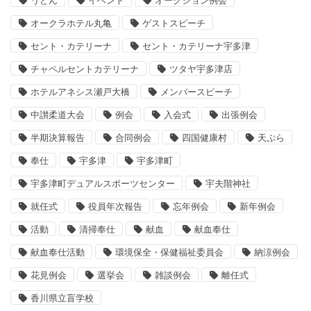
うどん
イベント
オークション例会
オークラホテル丸亀
ゲストスピーチ
セント・カテリーナ
セント・カテリーナ宇多津
チャペルセントカテリーナ
ツタヤ宇多津店
ホテルアネシス瀬戸大橋
メンバースピーチ
中讃柔道大会
例会
入会式
出張例会
半期決算報告
合同例会
四国健康村
天ぷら
奉仕
宇多津
宇多津町
宇多津町デュアルスポーツセンター
宇夫階神社
就任式
役員年次報告
忘年例会
新年例会
活動
清掃奉仕
献血
献血奉仕
献血奉仕活動
環境保全・保健福祉委員会
納涼例会
花見例会
選挙会
雑談例会
離任式
香川県立盲学校