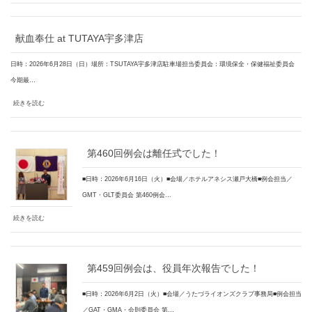
献血奉仕 at TUTAYA宇多津店
日時：2026年6月28日（日）場所：TSUTAYA宇多津店駐車場担当委員会：環境保全・保健福祉委員会
今期最…
続きを読む
第460回例会は離任式でした！
■日時：2026年6月16日（火）■会場／ホテルアネシス瀬戸大橋■例会担当／
GMT・GLT委員会 第460例会…
続きを読む
第459回例会は、役員年次報告でした！
■日時：2026年6月2日（火）■会場／うたづライオンズクラブ事務局■例会担当
／GAT・GMA・会則委員会 第…