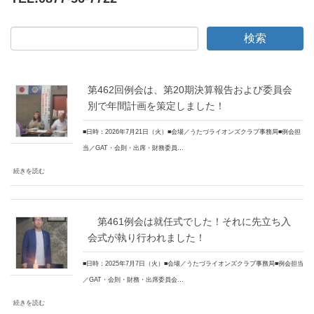
第462回例会は、第20期決算報告および委員会
別で年間計画を策定しました！
■日時：2026年7月21日（火）■会場／うたづライオンズクラブ事務局■例会担
当／GAT・会則・出席・財務委員…
続きを読む
第461例会は就任式でした！それに先立ち入
会式が執り行われました！
■日時：2025年7月7日（火）■会場／うたづライオンズクラブ事務局■例会担当
／GAT・会則・財務・出席委員会…
続きを読む