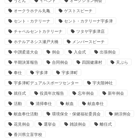
うどん
イベント
オークション例会
オークラホテル丸亀
ゲストスピーチ
セント・カテリーナ
セント・カテリーナ宇多津
チャペルセントカテリーナ
ツタヤ宇多津店
ホテルアネシス瀬戸大橋
メンバースピーチ
中讃柔道大会
例会
入会式
出張例会
半期決算報告
合同例会
四国健康村
天ぷら
奉仕
宇多津
宇多津町
宇多津町デュアルスポーツセンター
宇夫階神社
就任式
役員年次報告
忘年例会
新年例会
活動
清掃奉仕
献血
献血奉仕
献血奉仕活動
環境保全・保健福祉委員会
納涼例会
花見例会
選挙会
雑談例会
離任式
香川県立盲学校