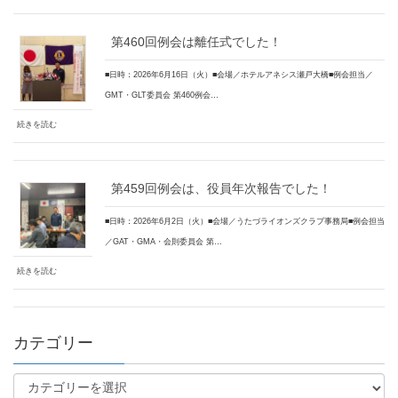
第460回例会は離任式でした！
■日時：2026年6月16日（火）■会場／ホテルアネシス瀬戸大橋■例会担当／
GMT・GLT委員会 第460例会…
続きを読む
第459回例会は、役員年次報告でした！
■日時：2026年6月2日（火）■会場／うたづライオンズクラブ事務局■例会担当
／GAT・GMA・会則委員会 第…
続きを読む
カテゴリー