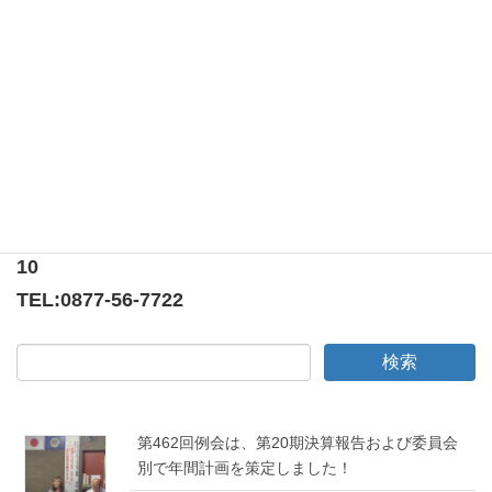
店駐車場担当委員会：環境保全・保健福祉・アラ
ート委員会 午前9時頃は曇り空で出席者全員で素
早く準備をしました。雨と時間を気にしながらの
準備だったので、皆さん手際よく […]
〒769-0205
香川県綾歌郡宇多津町浜5番丁65番地
ニューオーヨシステートリーマンション テナント
10
TEL:
0877-56-7722
第462回例会は、第20期決算報告および委員会
別で年間計画を策定しました！