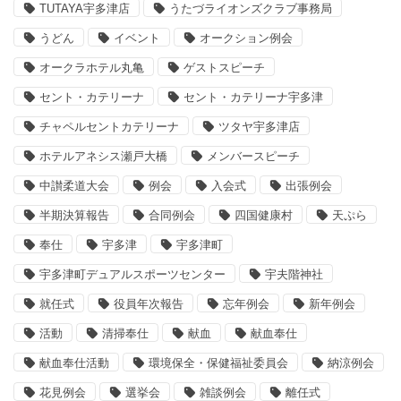
TUTAYA宇多津店
うたづライオンズクラブ事務局
うどん
イベント
オークション例会
オークラホテル丸亀
ゲストスピーチ
セント・カテリーナ
セント・カテリーナ宇多津
チャペルセントカテリーナ
ツタヤ宇多津店
ホテルアネシス瀬戸大橋
メンバースピーチ
中讃柔道大会
例会
入会式
出張例会
半期決算報告
合同例会
四国健康村
天ぷら
奉仕
宇多津
宇多津町
宇多津町デュアルスポーツセンター
宇夫階神社
就任式
役員年次報告
忘年例会
新年例会
活動
清掃奉仕
献血
献血奉仕
献血奉仕活動
環境保全・保健福祉委員会
納涼例会
花見例会
選挙会
雑談例会
離任式