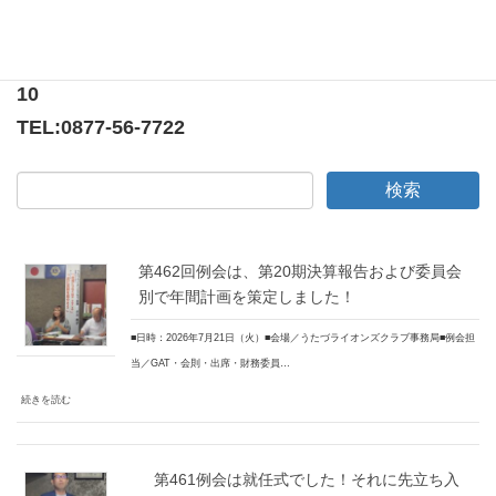
香川県綾歌郡宇多津町浜5番丁65番地
ニューオーヨシステートリーマンション テナント
10
TEL:
0877-56-7722
第462回例会は、第20期決算報告および委員会
別で年間計画を策定しました！
■日時：2026年7月21日（火）■会場／うたづライオンズクラブ事務局■例会担
当／GAT・会則・出席・財務委員…
続きを読む
第461例会は就任式でした！それに先立ち入