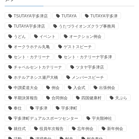
TSUTAYA宇多津店
TUTAYA
TUTAYA宇多津
TUTAYA宇多津店
うたづライオンズクラブ事務局
うどん
イベント
オークション例会
オークラホテル丸亀
ゲストスピーチ
セント・カテリーナ
セント・カテリーナ宇多津
チャペルセントカテリーナ
ツタヤ宇多津店
ホテルアネシス瀬戸大橋
メンバースピーチ
中讃柔道大会
例会
入会式
出張例会
半期決算報告
合同例会
四国健康村
天ぷら
奉仕
宇多津
宇多津町
宇多津町デュアルスポーツセンター
宇夫階神社
就任式
役員年次報告
忘年例会
新年例会
活動
清掃奉仕
献血
献血奉仕