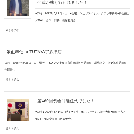
会式が執り行われました！
■日時：2025年7月7日（火）■会場／うたづライオンズクラブ事務局■例会担当
／GAT・会則・財務・出席委員会…
続きを読む
献血奉仕 at TUTAYA宇多津店
日時：2026年6月28日（日）場所：TSUTAYA宇多津店駐車場担当委員会：環境保全・保健福祉委員会
今期最…
続きを読む
第460回例会は離任式でした！
■日時：2026年6月16日（火）■会場／ホテルアネシス瀬戸大橋■例会担当／
GMT・GLT委員会 第460例会…
続きを読む