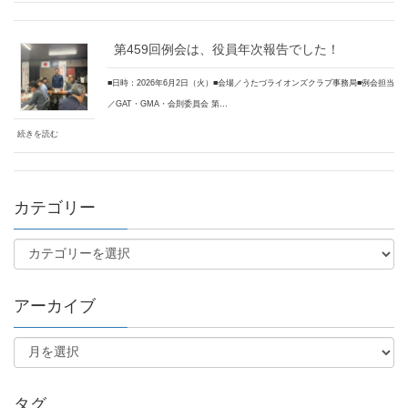
第459回例会は、役員年次報告でした！
■日時：2026年6月2日（火）■会場／うたづライオンズクラブ事務局■例会担当
／GAT・GMA・会則委員会 第…
続きを読む
カテゴリー
アーカイブ
タグ