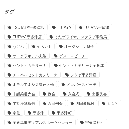
タグ
TSUTAYA宇多津店
TUTAYA
TUTAYA宇多津
TUTAYA宇多津店
うたづライオンズクラブ事務局
うどん
イベント
オークション例会
オークラホテル丸亀
ゲストスピーチ
セント・カテリーナ
セント・カテリーナ宇多津
チャペルセントカテリーナ
ツタヤ宇多津店
ホテルアネシス瀬戸大橋
メンバースピーチ
中讃柔道大会
例会
入会式
出張例会
半期決算報告
合同例会
四国健康村
天ぷら
奉仕
宇多津
宇多津町
宇多津町デュアルスポーツセンター
宇夫階神社