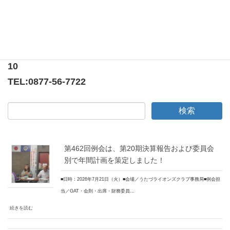
〒769-0205
香川県綾歌郡宇多津町浜5番丁65番地
ニューオーヨシステートリーマンション テナント
10
TEL:
0877-56-7722
第462回例会は、第20期決算報告および委員会
別で年間計画を策定しました！
■日時：2026年7月21日（火）■会場／うたづライオンズクラブ事務局■例会担
当／GAT・会則・出席・財務委員…
続きを読む