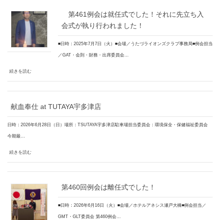
第461例会は就任式でした！それに先立ち入
会式が執り行われました！
■日時：2025年7月7日（火）■会場／うたづライオンズクラブ事務局■例会担当
／GAT・会則・財務・出席委員会…
続きを読む
献血奉仕 at TUTAYA宇多津店
日時：2026年6月28日（日）場所：TSUTAYA宇多津店駐車場担当委員会：環境保全・保健福祉委員会
今期最…
続きを読む
第460回例会は離任式でした！
■日時：2026年6月16日（火）■会場／ホテルアネシス瀬戸大橋■例会担当／
GMT・GLT委員会 第460例会…