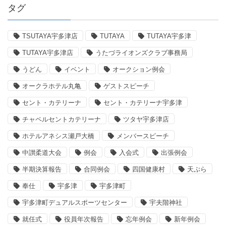
タグ
TSUTAYA宇多津店
TUTAYA
TUTAYA宇多津
TUTAYA宇多津店
うたづライオンズクラブ事務局
うどん
イベント
オークション例会
オークラホテル丸亀
ゲストスピーチ
セント・カテリーナ
セント・カテリーナ宇多津
チャペルセントカテリーナ
ツタヤ宇多津店
ホテルアネシス瀬戸大橋
メンバースピーチ
中讃柔道大会
例会
入会式
出張例会
半期決算報告
合同例会
四国健康村
天ぷら
奉仕
宇多津
宇多津町
宇多津町デュアルスポーツセンター
宇夫階神社
就任式
役員年次報告
忘年例会
新年例会