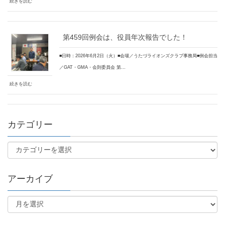
続きを読む
第459回例会は、役員年次報告でした！
■日時：2026年6月2日（火）■会場／うたづライオンズクラブ事務局■例会担当
／GAT・GMA・会則委員会 第…
続きを読む
カテゴリー
アーカイブ