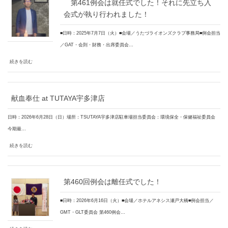
第461例会は就任式でした！それに先立ち入
会式が執り行われました！
■日時：2025年7月7日（火）■会場／うたづライオンズクラブ事務局■例会担当
／GAT・会則・財務・出席委員会…
続きを読む
献血奉仕 at TUTAYA宇多津店
日時：2026年6月28日（日）場所：TSUTAYA宇多津店駐車場担当委員会：環境保全・保健福祉委員会
今期最…
続きを読む
第460回例会は離任式でした！
■日時：2026年6月16日（火）■会場／ホテルアネシス瀬戸大橋■例会担当／
GMT・GLT委員会 第460例会…