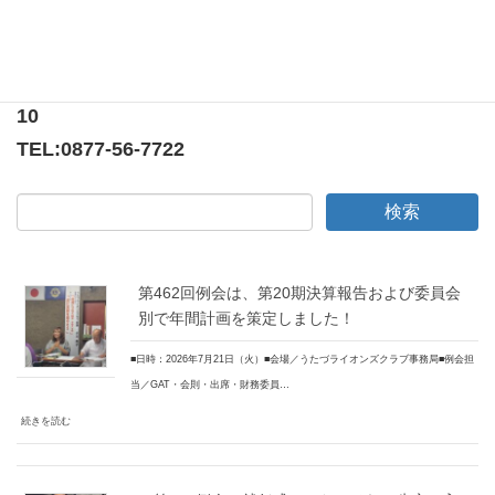
〒769-0205
香川県綾歌郡宇多津町浜5番丁65番地
ニューオーヨシステートリーマンション テナント
10
TEL:
0877-56-7722
第462回例会は、第20期決算報告および委員会
別で年間計画を策定しました！
■日時：2026年7月21日（火）■会場／うたづライオンズクラブ事務局■例会担
当／GAT・会則・出席・財務委員…
続きを読む