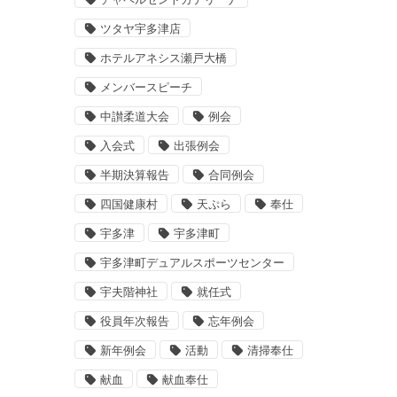
ツタヤ宇多津店
ホテルアネシス瀬戸大橋
メンバースピーチ
中讃柔道大会
例会
入会式
出張例会
半期決算報告
合同例会
四国健康村
天ぷら
奉仕
宇多津
宇多津町
宇多津町デュアルスポーツセンター
宇夫階神社
就任式
役員年次報告
忘年例会
新年例会
活動
清掃奉仕
献血
献血奉仕