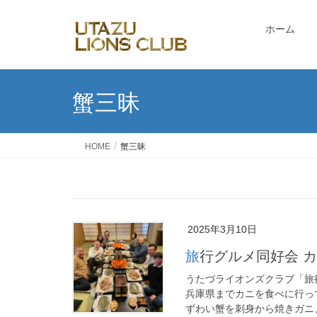
ホーム
蟹三昧
HOME
蟹三昧
2025年3月10日
旅行グルメ同好会 
うたづライオンズクラブ「旅
兵庫県までカニを食べに行って
ずわい蟹を刺身から焼きガニ、