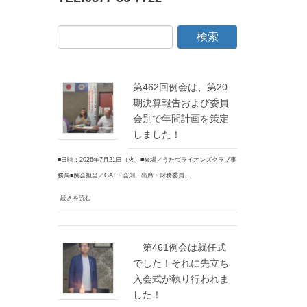
第462回例会は、第20
期決算報告および委員
会別で年間計画を策定
しました！
■日時：2026年7月21日（火）■会場／うたづライオンズクラブ事
務局■例会担当／GAT・会則・出席・財務委員…
続きを読む
第461例会は就任式
でした！それに先立ち
入会式が執り行われま
した！