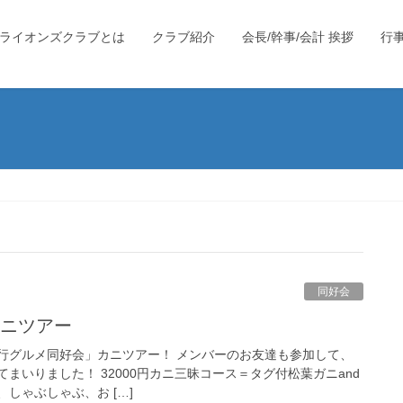
ライオンズクラブとは
クラブ紹介
会長/幹事/会計 挨拶
行
同好会
カニツアー
行グルメ同好会」カニツアー！ メンバーのお友達も参加して、
まいりました！ 32000円カニ三昧コース＝タグ付松葉ガニand
しゃぶしゃぶ、お […]