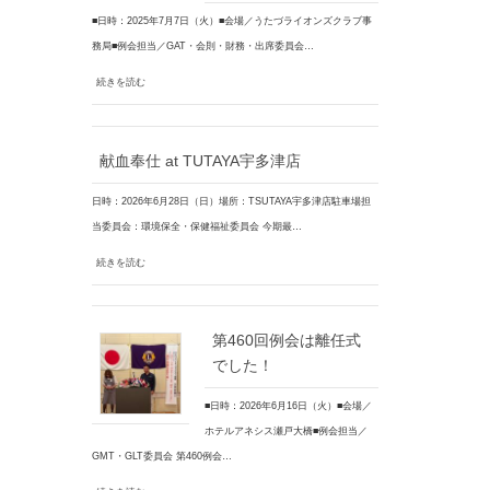
■日時：2025年7月7日（火）■会場／うたづライオンズクラブ事
務局■例会担当／GAT・会則・財務・出席委員会…
続きを読む
献血奉仕 at TUTAYA宇多津店
日時：2026年6月28日（日）場所：TSUTAYA宇多津店駐車場担
当委員会：環境保全・保健福祉委員会 今期最…
続きを読む
第460回例会は離任式
でした！
■日時：2026年6月16日（火）■会場／
ホテルアネシス瀬戸大橋■例会担当／
GMT・GLT委員会 第460例会…