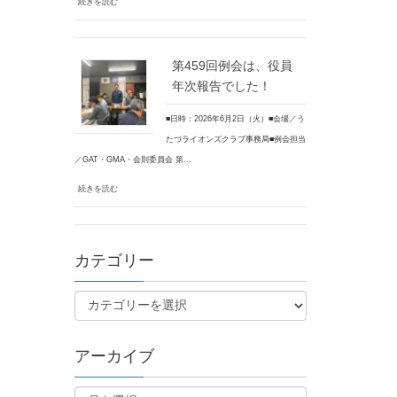
続きを読む
第459回例会は、役員
年次報告でした！
■日時：2026年6月2日（火）■会場／う
たづライオンズクラブ事務局■例会担当
／GAT・GMA・会則委員会 第…
続きを読む
カテゴリー
アーカイブ