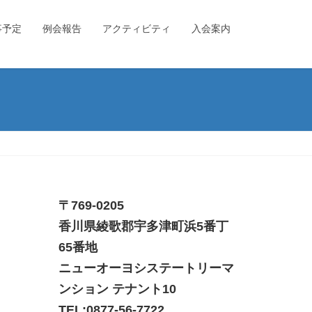
事予定
例会報告
アクティビティ
入会案内
〒769-0205
香川県綾歌郡宇多津町浜5番丁
65番地
ニューオーヨシステートリーマ
ンション テナント10
TEL:
0877-56-7722