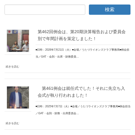
第462回例会は、第20期決算報告および委員会
別で年間計画を策定しました！
■日時：2026年7月21日（火）■会場／うたづライオンズクラブ事務局■例会担
当／GAT・会則・出席・財務委員…
続きを読む
第461例会は就任式でした！それに先立ち入
会式が執り行われました！
■日時：2025年7月7日（火）■会場／うたづライオンズクラブ事務局■例会担当
／GAT・会則・財務・出席委員会…
続きを読む