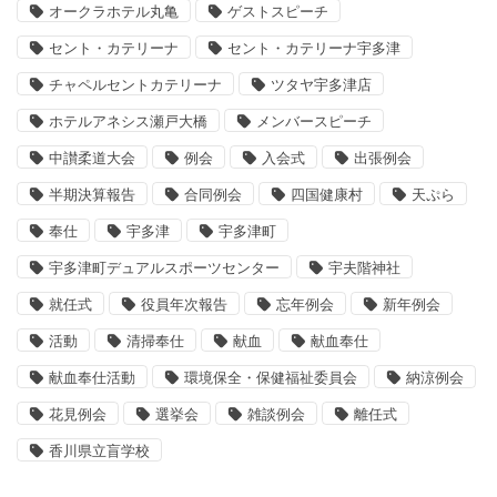
オークラホテル丸亀
ゲストスピーチ
セント・カテリーナ
セント・カテリーナ宇多津
チャペルセントカテリーナ
ツタヤ宇多津店
ホテルアネシス瀬戸大橋
メンバースピーチ
中讃柔道大会
例会
入会式
出張例会
半期決算報告
合同例会
四国健康村
天ぷら
奉仕
宇多津
宇多津町
宇多津町デュアルスポーツセンター
宇夫階神社
就任式
役員年次報告
忘年例会
新年例会
活動
清掃奉仕
献血
献血奉仕
献血奉仕活動
環境保全・保健福祉委員会
納涼例会
花見例会
選挙会
雑談例会
離任式
香川県立盲学校