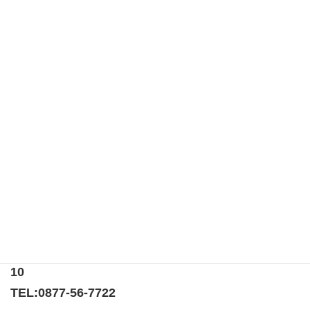
2015年7月19日
アクティビティ
献血及び麻薬撲滅運動実施
日時：2015年7月19日（日） 場所：スーパーセン
ター宇多津 「ダメ。ゼッタイ」普及運動、国連
の提唱する「6・26国際麻薬撲滅デー」に呼応し
て、6月20日から7月19日までの一ヶ月間、国民に
薬物乱用撲滅を 訴えるキャ […]
〒769-0205
香川県綾歌郡宇多津町浜5番丁65番地
ニューオーヨシステートリーマンション テナント
10
TEL:
0877-56-7722