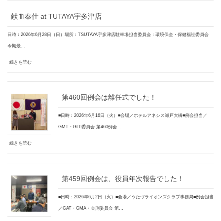
献血奉仕 at TUTAYA宇多津店
日時：2026年6月28日（日）場所：TSUTAYA宇多津店駐車場担当委員会：環境保全・保健福祉委員会
今期最…
続きを読む
第460回例会は離任式でした！
■日時：2026年6月16日（火）■会場／ホテルアネシス瀬戸大橋■例会担当／
GMT・GLT委員会 第460例会…
続きを読む
第459回例会は、役員年次報告でした！
■日時：2026年6月2日（火）■会場／うたづライオンズクラブ事務局■例会担当
／GAT・GMA・会則委員会 第…