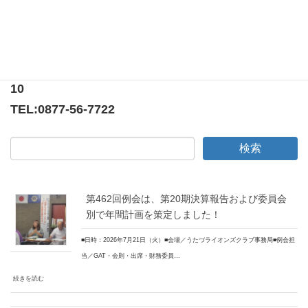
〒769-0205
香川県綾歌郡宇多津町浜5番丁65番地
ニューオーヨシステートリーマンション テナント
10
TEL:
0877-56-7722
第462回例会は、第20期決算報告および委員会
別で年間計画を策定しました！
■日時：2026年7月21日（火）■会場／うたづライオンズクラブ事務局■例会担
当／GAT・会則・出席・財務委員…
続きを読む