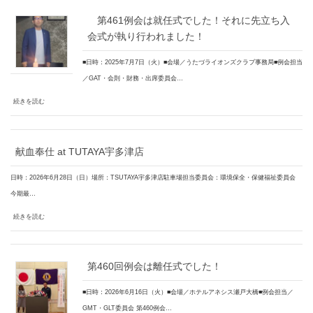
第461例会は就任式でした！それに先立ち入
会式が執り行われました！
■日時：2025年7月7日（火）■会場／うたづライオンズクラブ事務局■例会担当
／GAT・会則・財務・出席委員会…
続きを読む
献血奉仕 at TUTAYA宇多津店
日時：2026年6月28日（日）場所：TSUTAYA宇多津店駐車場担当委員会：環境保全・保健福祉委員会
今期最…
続きを読む
第460回例会は離任式でした！
■日時：2026年6月16日（火）■会場／ホテルアネシス瀬戸大橋■例会担当／
GMT・GLT委員会 第460例会…