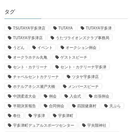
タグ
TSUTAYA宇多津店
TUTAYA
TUTAYA宇多津
TUTAYA宇多津店
うたづライオンズクラブ事務局
うどん
イベント
オークション例会
オークラホテル丸亀
ゲストスピーチ
セント・カテリーナ
セント・カテリーナ宇多津
チャペルセントカテリーナ
ツタヤ宇多津店
ホテルアネシス瀬戸大橋
メンバースピーチ
中讃柔道大会
例会
入会式
出張例会
半期決算報告
合同例会
四国健康村
天ぷら
奉仕
宇多津
宇多津町
宇多津町デュアルスポーツセンター
宇夫階神社