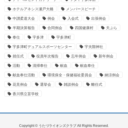
ホテルアネシス瀬戸大橋
メンバースピーチ
中讃柔道大会
例会
入会式
出張例会
半期決算報告
合同例会
四国健康村
天ぷら
奉仕
宇多津
宇多津町
宇多津町デュアルスポーツセンター
宇夫階神社
就任式
役員年次報告
忘年例会
新年例会
活動
清掃奉仕
献血
献血奉仕
献血奉仕活動
環境保全・保健福祉委員会
納涼例会
花見例会
選挙会
雑談例会
離任式
香川県立盲学校
Copyright © うたづライオンズクラブ All Rights Reserved.