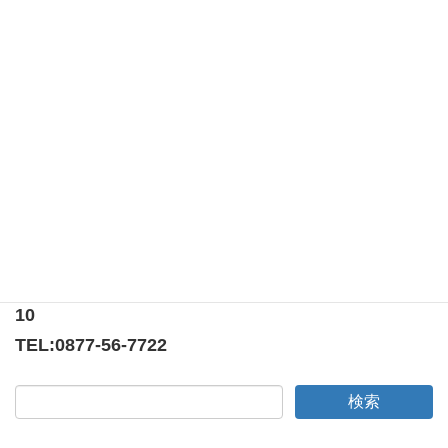
献血奉仕 at TUTAYA宇多津店
日時：2024年3月24日（日）場所：TSUTAYA宇多
津店駐車場担当委員会：環境保全・保健福祉委員
会 今年最初のアクティビティ献血奉仕活動を
TSUTAYA宇多津店にて行いました。 雨にも関わら
ず多くの人のご協力をいただ […]
〒769-0205
香川県綾歌郡宇多津町浜5番丁65番地
ニューオーヨシステートリーマンション テナント
10
TEL:
0877-56-7722