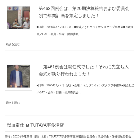
第462回例会は、第20期決算報告および委員会
別で年間計画を策定しました！
■日時：2026年7月21日（火）■会場／うたづライオンズクラブ事務局■例会担
当／GAT・会則・出席・財務委員…
続きを読む
第461例会は就任式でした！それに先立ち入
会式が執り行われました！
■日時：2025年7月7日（火）■会場／うたづライオンズクラブ事務局■例会担当
／GAT・会則・財務・出席委員会…
続きを読む
献血奉仕 at TUTAYA宇多津店
日時：2026年6月28日（日）場所：TSUTAYA宇多津店駐車場担当委員会：環境保全・保健福祉委員会