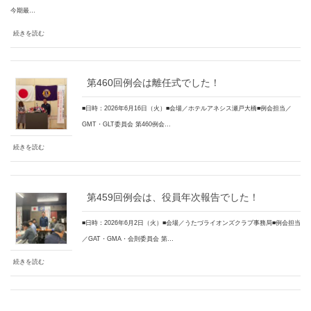
今期最…
続きを読む
第460回例会は離任式でした！
■日時：2026年6月16日（火）■会場／ホテルアネシス瀬戸大橋■例会担当／
GMT・GLT委員会 第460例会…
続きを読む
第459回例会は、役員年次報告でした！
■日時：2026年6月2日（火）■会場／うたづライオンズクラブ事務局■例会担当
／GAT・GMA・会則委員会 第…
続きを読む