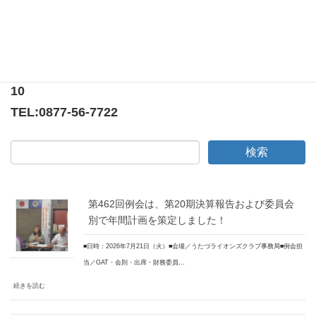
〒769-0205
香川県綾歌郡宇多津町浜5番丁65番地
ニューオーヨシステートリーマンション テナント
10
TEL:
0877-56-7722
第462回例会は、第20期決算報告および委員会
別で年間計画を策定しました！
■日時：2026年7月21日（火）■会場／うたづライオンズクラブ事務局■例会担
当／GAT・会則・出席・財務委員…
続きを読む