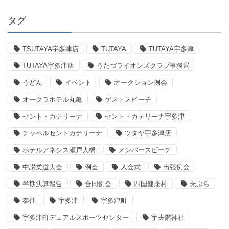
タグ
TSUTAYA宇多津店
TUTAYA
TUTAYA宇多津
TUTAYA宇多津店
うたづライオンズクラブ事務局
うどん
イベント
オークション例会
オークラホテル丸亀
ゲストスピーチ
セント・カテリーナ
セント・カテリーナ宇多津
チャペルセントカテリーナ
ツタヤ宇多津店
ホテルアネシス瀬戸大橋
メンバースピーチ
中讃柔道大会
例会
入会式
出張例会
半期決算報告
合同例会
四国健康村
天ぷら
奉仕
宇多津
宇多津町
宇多津町デュアルスポーツセンター
宇夫階神社