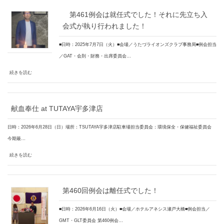
第461例会は就任式でした！それに先立ち入
会式が執り行われました！
■日時：2025年7月7日（火）■会場／うたづライオンズクラブ事務局■例会担当
／GAT・会則・財務・出席委員会…
続きを読む
献血奉仕 at TUTAYA宇多津店
日時：2026年6月28日（日）場所：TSUTAYA宇多津店駐車場担当委員会：環境保全・保健福祉委員会
今期最…
続きを読む
第460回例会は離任式でした！
■日時：2026年6月16日（火）■会場／ホテルアネシス瀬戸大橋■例会担当／
GMT・GLT委員会 第460例会…