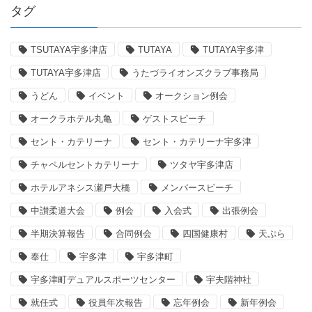
タグ
TSUTAYA宇多津店
TUTAYA
TUTAYA宇多津
TUTAYA宇多津店
うたづライオンズクラブ事務局
うどん
イベント
オークション例会
オークラホテル丸亀
ゲストスピーチ
セント・カテリーナ
セント・カテリーナ宇多津
チャペルセントカテリーナ
ツタヤ宇多津店
ホテルアネシス瀬戸大橋
メンバースピーチ
中讃柔道大会
例会
入会式
出張例会
半期決算報告
合同例会
四国健康村
天ぷら
奉仕
宇多津
宇多津町
宇多津町デュアルスポーツセンター
宇夫階神社
就任式
役員年次報告
忘年例会
新年例会