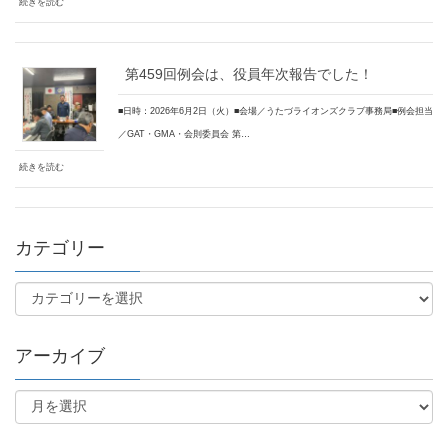
続きを読む
第459回例会は、役員年次報告でした！
■日時：2026年6月2日（火）■会場／うたづライオンズクラブ事務局■例会担当
／GAT・GMA・会則委員会 第…
続きを読む
カテゴリー
アーカイブ