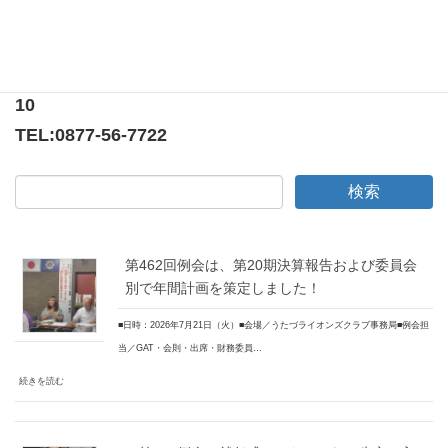
〒769-0205
香川県綾歌郡宇多津町浜5番丁65番地
ニューオーヨシステートリーマンション テナント
10
TEL:
0877-56-7722
第462回例会は、第20期決算報告および委員会
別で年間計画を策定しました！
■日時：2026年7月21日（火）■会場／うたづライオンズクラブ事務局■例会担
当／GAT・会則・出席・財務委員…
続きを読む