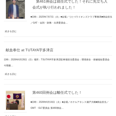
第461例会は就任式でした！それに先立ち入
会式が執り行われました！
■日時：2025年7月7日（火）■会場／うたづライオンズクラブ事務局■例会担当
／GAT・会則・財務・出席委員会…
続きを読む
献血奉仕 at TUTAYA宇多津店
日時：2026年6月28日（日）場所：TSUTAYA宇多津店駐車場担当委員会：環境保全・保健福祉委員会
今期最…
続きを読む
第460回例会は離任式でした！
■日時：2026年6月16日（火）■会場／ホテルアネシス瀬戸大橋■例会担当／
GMT・GLT委員会 第460例会…