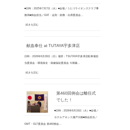
■日時：2025年7月7日（火）■会場／うたづライオンズクラブ事
務局■例会担当／GAT・会則・財務・出席委員会…
続きを読む
献血奉仕 at TUTAYA宇多津店
日時：2026年6月28日（日）場所：TSUTAYA宇多津店駐車場担
当委員会：環境保全・保健福祉委員会 今期最…
続きを読む
第460回例会は離任式
でした！
■日時：2026年6月16日（火）■会場／
ホテルアネシス瀬戸大橋■例会担当／
GMT・GLT委員会 第460例会…