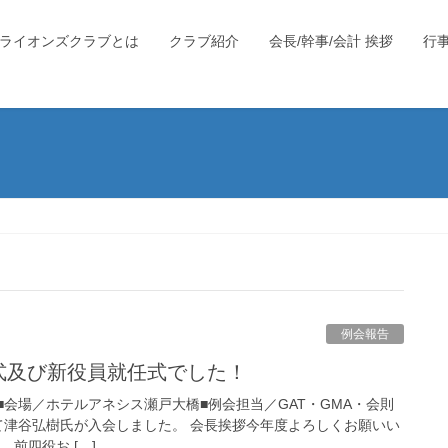
ライオンズクラブとは
クラブ紹介
会長/幹事/会計 挨拶
行
例会報告
会式及び新役員就任式でした！
）■会場／ホテルアネシス瀬戸大橋■例会担当／GAT・GMA・会則
て津谷弘樹氏が入会しました。 会長挨拶今年度よろしくお願いい
前四役お […]