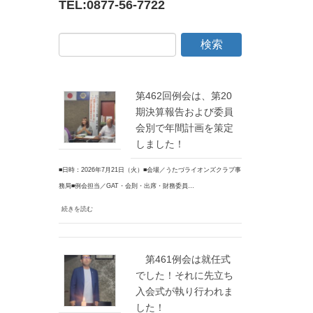
TEL:
0877-56-7722
第462回例会は、第20
期決算報告および委員
会別で年間計画を策定
しました！
■日時：2026年7月21日（火）■会場／うたづライオンズクラブ事
務局■例会担当／GAT・会則・出席・財務委員…
続きを読む
第461例会は就任式
でした！それに先立ち
入会式が執り行われま
した！