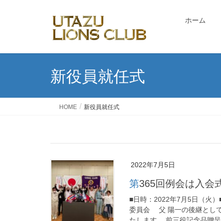
ホーム
新役員就任式
HOME
新役員就任式
2022年7月5日
第365回例会は入
■日時：2022年7月5日（火
委員会 父 陽一の後継とし
たします。 前三役記念品贈呈、