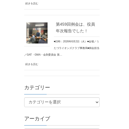
続きを読む
第459回例会は、役員
年次報告でした！
■日時：2026年6月2日（火）■会場／う
たづライオンズクラブ事務局■例会担当
／GAT・GMA・会則委員会 第…
続きを読む
カテゴリー
アーカイブ