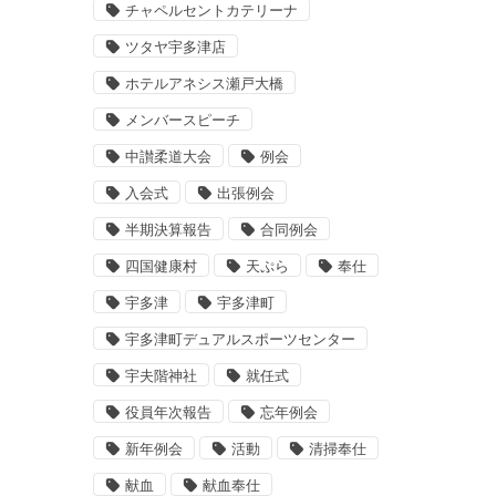
チャペルセントカテリーナ
ツタヤ宇多津店
ホテルアネシス瀬戸大橋
メンバースピーチ
中讃柔道大会
例会
入会式
出張例会
半期決算報告
合同例会
四国健康村
天ぷら
奉仕
宇多津
宇多津町
宇多津町デュアルスポーツセンター
宇夫階神社
就任式
役員年次報告
忘年例会
新年例会
活動
清掃奉仕
献血
献血奉仕