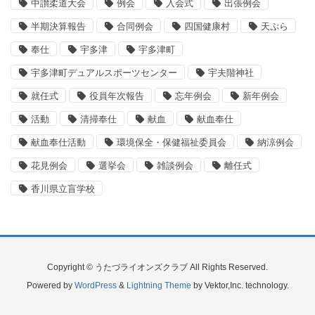
中讃柔道大会
例会
入会式
出張例会
半期決算報告
合同例会
四国健康村
天ぷら
奉仕
宇多津
宇多津町
宇多津町デュアルスポーツセンター
宇夫階神社
就任式
役員年次報告
忘年例会
新年例会
活動
清掃奉仕
献血
献血奉仕
献血奉仕活動
環境保全・保健福祉委員会
納涼例会
花見例会
選挙会
雑談例会
離任式
香川県立盲学校
Copyright © うたづライオンズクラブ All Rights Reserved.
Powered by
WordPress
&
Lightning Theme
by Vektor,Inc. technology.