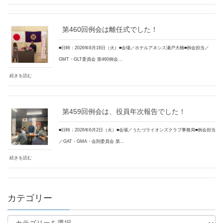
第460回例会は離任式でした！
■日時：2026年6月16日（火）■会場／ホテルアネシス瀬戸大橋■例会担当／
GMT・GLT委員会 第460例会…
続きを読む
第459回例会は、役員年次報告でした！
■日時：2026年6月2日（火）■会場／うたづライオンズクラブ事務局■例会担当
／GAT・GMA・会則委員会 第…
続きを読む
カテゴリー