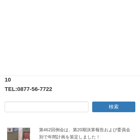
78パーセント ■例会担当 計画・大会参加委員会
あけましておめでとうございます。 宇夫階神社境
内の各所でそんな挨拶が交わされました。 今日は
２０１４年最初の […]
〒769-0205
香川県綾歌郡宇多津町浜5番丁65番地
ニューオーヨシステートリーマンション テナント
10
TEL:
0877-56-7722
第462回例会は、第20期決算報告および委員会
別で年間計画を策定しました！