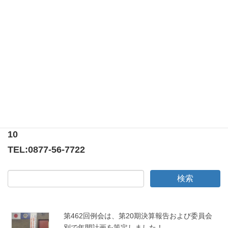
2014年12月17日（火） ■会場 セント・カテリー
ナ ■例会担当 計画・大会参加委員会 今日の忘
年例会、何時になく会長の挨拶・幹事報告・理事
会報告などは適当に（？）しかも早く終わりまし
た。 年末のこの時期、皆さん忙 […]
〒769-0205
香川県綾歌郡宇多津町浜5番丁65番地
ニューオーヨシステートリーマンション テナント
10
TEL:
0877-56-7722
第462回例会は、第20期決算報告および委員会
別で年間計画を策定しました！