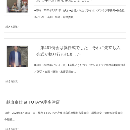
■日時：2026年7月21日（火）■会場／うたづライオンズクラブ事務局■例会担
当／GAT・会則・出席・財務委員…
続きを読む
第461例会は就任式でした！それに先立ち入
会式が執り行われました！
■日時：2025年7月7日（火）■会場／うたづライオンズクラブ事務局■例会担当
／GAT・会則・財務・出席委員会…
続きを読む
献血奉仕 at TUTAYA宇多津店
日時：2026年6月28日（日）場所：TSUTAYA宇多津店駐車場担当委員会：環境保全・保健福祉委員会
今期最…
続きを読む