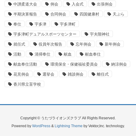
中讃柔道大会
例会
入会式
出張例会
半期決算報告
合同例会
四国健康村
天ぷら
奉仕
宇多津
宇多津町
宇多津町デュアルスポーツセンター
宇夫階神社
就任式
役員年次報告
忘年例会
新年例会
活動
清掃奉仕
献血
献血奉仕
献血奉仕活動
環境保全・保健福祉委員会
納涼例会
花見例会
選挙会
雑談例会
離任式
香川県立盲学校
Copyright © うたづライオンズクラブ All Rights Reserved.
Powered by
WordPress
&
Lightning Theme
by Vektor,Inc. technology.