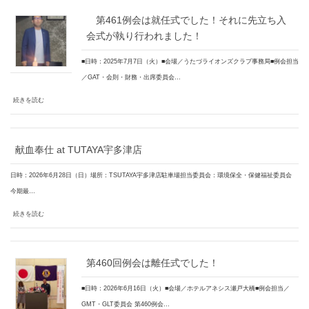
第461例会は就任式でした！それに先立ち入
会式が執り行われました！
■日時：2025年7月7日（火）■会場／うたづライオンズクラブ事務局■例会担当
／GAT・会則・財務・出席委員会…
続きを読む
献血奉仕 at TUTAYA宇多津店
日時：2026年6月28日（日）場所：TSUTAYA宇多津店駐車場担当委員会：環境保全・保健福祉委員会
今期最…
続きを読む
第460回例会は離任式でした！
■日時：2026年6月16日（火）■会場／ホテルアネシス瀬戸大橋■例会担当／
GMT・GLT委員会 第460例会…