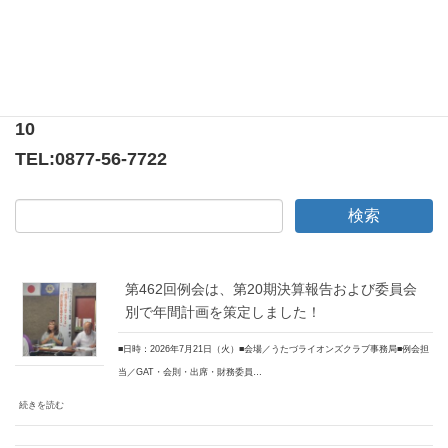
〒769-0205
香川県綾歌郡宇多津町浜5番丁65番地
ニューオーヨシステートリーマンション テナント
10
TEL:
0877-56-7722
第462回例会は、第20期決算報告および委員会
別で年間計画を策定しました！
■日時：2026年7月21日（火）■会場／うたづライオンズクラブ事務局■例会担
当／GAT・会則・出席・財務委員…
続きを読む