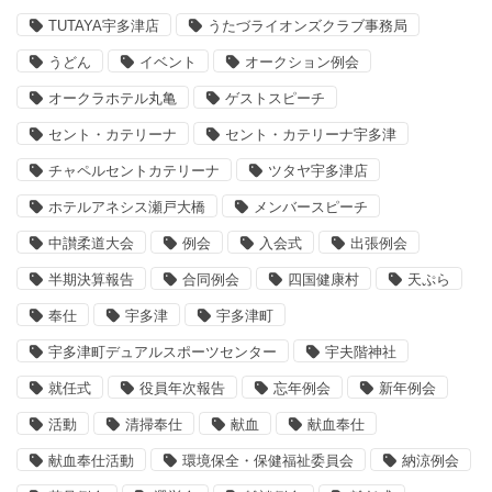
TUTAYA宇多津店
うたづライオンズクラブ事務局
うどん
イベント
オークション例会
オークラホテル丸亀
ゲストスピーチ
セント・カテリーナ
セント・カテリーナ宇多津
チャペルセントカテリーナ
ツタヤ宇多津店
ホテルアネシス瀬戸大橋
メンバースピーチ
中讃柔道大会
例会
入会式
出張例会
半期決算報告
合同例会
四国健康村
天ぷら
奉仕
宇多津
宇多津町
宇多津町デュアルスポーツセンター
宇夫階神社
就任式
役員年次報告
忘年例会
新年例会
活動
清掃奉仕
献血
献血奉仕
献血奉仕活動
環境保全・保健福祉委員会
納涼例会