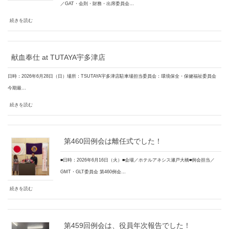
／GAT・会則・財務・出席委員会…
続きを読む
献血奉仕 at TUTAYA宇多津店
日時：2026年6月28日（日）場所：TSUTAYA宇多津店駐車場担当委員会：環境保全・保健福祉委員会
今期最…
続きを読む
第460回例会は離任式でした！
■日時：2026年6月16日（火）■会場／ホテルアネシス瀬戸大橋■例会担当／
GMT・GLT委員会 第460例会…
続きを読む
第459回例会は、役員年次報告でした！