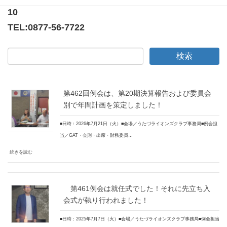
10
TEL:
0877-56-7722
第462回例会は、第20期決算報告および委員会
別で年間計画を策定しました！
■日時：2026年7月21日（火）■会場／うたづライオンズクラブ事務局■例会担
当／GAT・会則・出席・財務委員…
続きを読む
第461例会は就任式でした！それに先立ち入
会式が執り行われました！
■日時：2025年7月7日（火）■会場／うたづライオンズクラブ事務局■例会担当