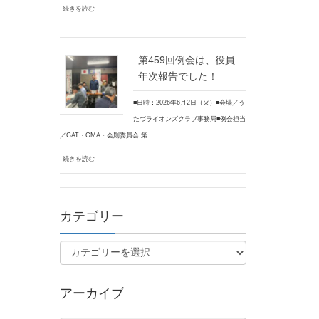
続きを読む
第459回例会は、役員
年次報告でした！
■日時：2026年6月2日（火）■会場／う
たづライオンズクラブ事務局■例会担当
／GAT・GMA・会則委員会 第…
続きを読む
カテゴリー
アーカイブ