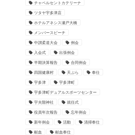
チャペルセントカテリーナ
ツタヤ宇多津店
ホテルアネシス瀬戸大橋
メンバースピーチ
中讃柔道大会
例会
入会式
出張例会
半期決算報告
合同例会
四国健康村
天ぷら
奉仕
宇多津
宇多津町
宇多津町デュアルスポーツセンター
宇夫階神社
就任式
役員年次報告
忘年例会
新年例会
活動
清掃奉仕
献血
献血奉仕