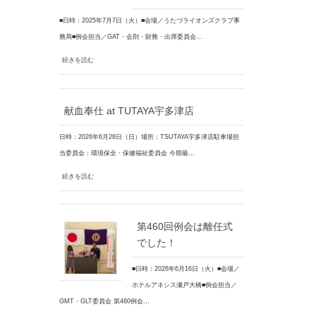
■日時：2025年7月7日（火）■会場／うたづライオンズクラブ事
務局■例会担当／GAT・会則・財務・出席委員会…
続きを読む
献血奉仕 at TUTAYA宇多津店
日時：2026年6月28日（日）場所：TSUTAYA宇多津店駐車場担
当委員会：環境保全・保健福祉委員会 今期最…
続きを読む
第460回例会は離任式
でした！
■日時：2026年6月16日（火）■会場／
ホテルアネシス瀬戸大橋■例会担当／
GMT・GLT委員会 第460例会…