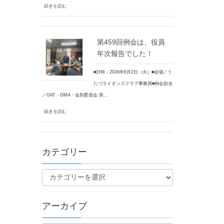
続きを読む
第459回例会は、役員
年次報告でした！
■日時：2026年6月2日（火）■会場／う
たづライオンズクラブ事務局■例会担当
／GAT・GMA・会則委員会 第…
続きを読む
カテゴリー
アーカイブ