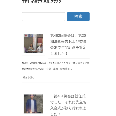
TEL:
0877-56-7722
第462回例会は、第20
期決算報告および委員
会別で年間計画を策定
しました！
■日時：2026年7月21日（火）■会場／うたづライオンズクラブ事
務局■例会担当／GAT・会則・出席・財務委員…
続きを読む
第461例会は就任式
でした！それに先立ち
入会式が執り行われま
した！