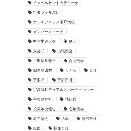
チャペルセントカテリーナ
ツタヤ宇多津店
ホテルアネシス瀬戸大橋
メンバースピーチ
中讃柔道大会
例会
入会式
出張例会
半期決算報告
合同例会
四国健康村
天ぷら
奉仕
宇多津
宇多津町
宇多津町デュアルスポーツセンター
宇夫階神社
就任式
役員年次報告
忘年例会
新年例会
活動
清掃奉仕
献血
献血奉仕