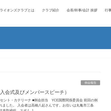
ライオンズクラブとは
クラブ紹介
会長/幹事/会計 挨拶
行
例会報告
 （入会式及びメンバースピーチ）
場 セント・カテリーナ ■例会担当 YCE国際関係委員会 前回の例
れました。 入会者は高橋八起さんです。お住いは丸亀市三条
表取締役、スポ […]