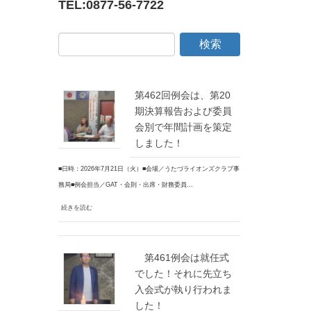
TEL:
0877-56-7722
第462回例会は、第20
期決算報告および委員
会別で年間計画を策定
しました！
■日時：2026年7月21日（火）■会場／うたづライオンズクラブ事
務局■例会担当／GAT・会則・出席・財務委員…
続きを読む
第461例会は就任式
でした！それに先立ち
入会式が執り行われま
した！