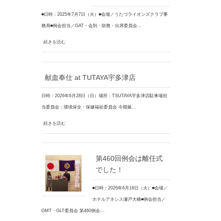
■日時：2025年7月7日（火）■会場／うたづライオンズクラブ事
務局■例会担当／GAT・会則・財務・出席委員会…
続きを読む
献血奉仕 at TUTAYA宇多津店
日時：2026年6月28日（日）場所：TSUTAYA宇多津店駐車場担
当委員会：環境保全・保健福祉委員会 今期最…
続きを読む
第460回例会は離任式
でした！
■日時：2026年6月16日（火）■会場／
ホテルアネシス瀬戸大橋■例会担当／
GMT・GLT委員会 第460例会…