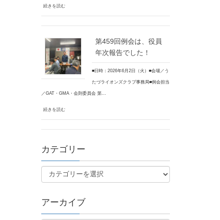
続きを読む
第459回例会は、役員
年次報告でした！
■日時：2026年6月2日（火）■会場／う
たづライオンズクラブ事務局■例会担当
／GAT・GMA・会則委員会 第…
続きを読む
カテゴリー
アーカイブ