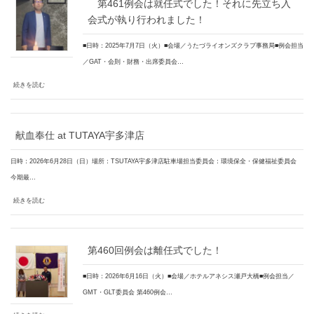
第461例会は就任式でした！それに先立ち入
会式が執り行われました！
■日時：2025年7月7日（火）■会場／うたづライオンズクラブ事務局■例会担当
／GAT・会則・財務・出席委員会…
続きを読む
献血奉仕 at TUTAYA宇多津店
日時：2026年6月28日（日）場所：TSUTAYA宇多津店駐車場担当委員会：環境保全・保健福祉委員会
今期最…
続きを読む
第460回例会は離任式でした！
■日時：2026年6月16日（火）■会場／ホテルアネシス瀬戸大橋■例会担当／
GMT・GLT委員会 第460例会…