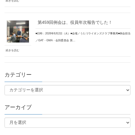
続きを読む
第459回例会は、役員年次報告でした！
■日時：2026年6月2日（火）■会場／うたづライオンズクラブ事務局■例会担当
／GAT・GMA・会則委員会 第…
続きを読む
カテゴリー
アーカイブ