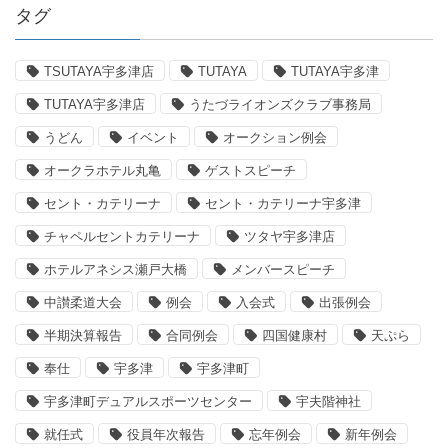
タグ
TSUTAYA宇多津店
TUTAYA
TUTAYA宇多津
TUTAYA宇多津店
うたづライオンズクラブ事務局
うどん
イベント
オークション例会
オークラホテル丸亀
ゲストスピーチ
セント・カテリーナ
セント・カテリーナ宇多津
チャペルセントカテリーナ
ツタヤ宇多津店
ホテルアネシス瀬戸大橋
メンバースピーチ
中讃柔道大会
例会
入会式
出張例会
半期決算報告
合同例会
四国健康村
天ぷら
奉仕
宇多津
宇多津町
宇多津町デュアルスポーツセンター
宇夫階神社
就任式
役員年次報告
忘年例会
新年例会