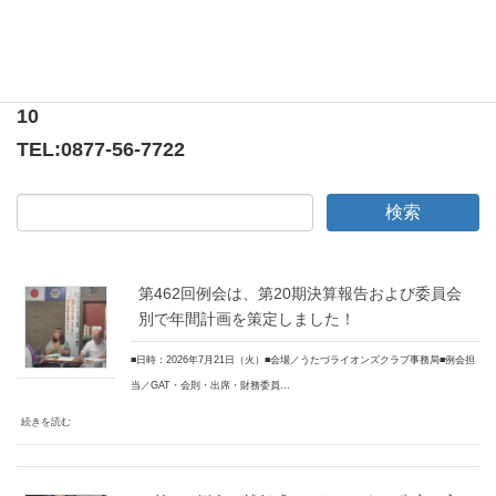
〒769-0205
香川県綾歌郡宇多津町浜5番丁65番地
ニューオーヨシステートリーマンション テナント
10
TEL:
0877-56-7722
第462回例会は、第20期決算報告および委員会
別で年間計画を策定しました！
■日時：2026年7月21日（火）■会場／うたづライオンズクラブ事務局■例会担
当／GAT・会則・出席・財務委員…
続きを読む