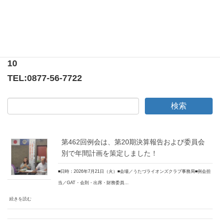
〒769-0205
香川県綾歌郡宇多津町浜5番丁65番地
ニューオーヨシステートリーマンション テナント
10
TEL:
0877-56-7722
第462回例会は、第20期決算報告および委員会
別で年間計画を策定しました！
■日時：2026年7月21日（火）■会場／うたづライオンズクラブ事務局■例会担
当／GAT・会則・出席・財務委員…
続きを読む