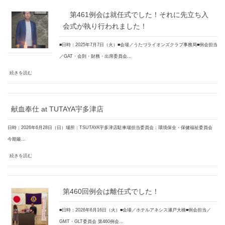
第461例会は就任式でした！それに先立ち入
会式が執り行われました！
■日時：2025年7月7日（火）■会場／うたづライオンズクラブ事務局■例会担当
／GAT・会則・財務・出席委員会…
続きを読む
献血奉仕 at TUTAYA宇多津店
日時：2026年6月28日（日）場所：TSUTAYA宇多津店駐車場担当委員会：環境保全・保健福祉委員会
今期最…
続きを読む
第460回例会は離任式でした！
■日時：2026年6月16日（火）■会場／ホテルアネシス瀬戸大橋■例会担当／
GMT・GLT委員会 第460例会…