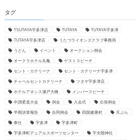
タグ
TSUTAYA宇多津店
TUTAYA
TUTAYA宇多津
TUTAYA宇多津店
うたづライオンズクラブ事務局
うどん
イベント
オークション例会
オークラホテル丸亀
ゲストスピーチ
セント・カテリーナ
セント・カテリーナ宇多津
チャペルセントカテリーナ
ツタヤ宇多津店
ホテルアネシス瀬戸大橋
メンバースピーチ
中讃柔道大会
例会
入会式
出張例会
半期決算報告
合同例会
四国健康村
天ぷら
奉仕
宇多津
宇多津町
宇多津町デュアルスポーツセンター
宇夫階神社