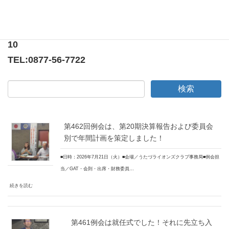
香川県綾歌郡宇多津町浜5番丁65番地
ニューオーヨシステートリーマンション テナント
10
TEL:
0877-56-7722
第462回例会は、第20期決算報告および委員会
別で年間計画を策定しました！
■日時：2026年7月21日（火）■会場／うたづライオンズクラブ事務局■例会担
当／GAT・会則・出席・財務委員…
続きを読む
第461例会は就任式でした！それに先立ち入