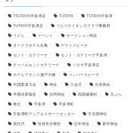
TSUTAYA宇多津店
TUTAYA
TUTAYA宇多津
TUTAYA宇多津店
うたづライオンズクラブ事務局
うどん
イベント
オークション例会
オークラホテル丸亀
ゲストスピーチ
セント・カテリーナ
セント・カテリーナ宇多津
チャペルセントカテリーナ
ツタヤ宇多津店
ホテルアネシス瀬戸大橋
メンバースピーチ
中讃柔道大会
例会
入会式
出張例会
半期決算報告
合同例会
四国健康村
天ぷら
奉仕
宇多津
宇多津町
宇多津町デュアルスポーツセンター
宇夫階神社
就任式
役員年次報告
忘年例会
新年例会