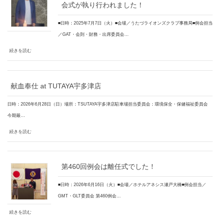
会式が執り行われました！
■日時：2025年7月7日（火）■会場／うたづライオンズクラブ事務局■例会担当
／GAT・会則・財務・出席委員会…
続きを読む
献血奉仕 at TUTAYA宇多津店
日時：2026年6月28日（日）場所：TSUTAYA宇多津店駐車場担当委員会：環境保全・保健福祉委員会
今期最…
続きを読む
第460回例会は離任式でした！
■日時：2026年6月16日（火）■会場／ホテルアネシス瀬戸大橋■例会担当／
GMT・GLT委員会 第460例会…
続きを読む