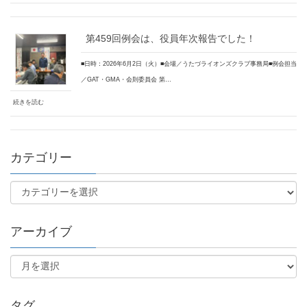
第459回例会は、役員年次報告でした！
■日時：2026年6月2日（火）■会場／うたづライオンズクラブ事務局■例会担当
／GAT・GMA・会則委員会 第…
続きを読む
カテゴリー
アーカイブ
タグ