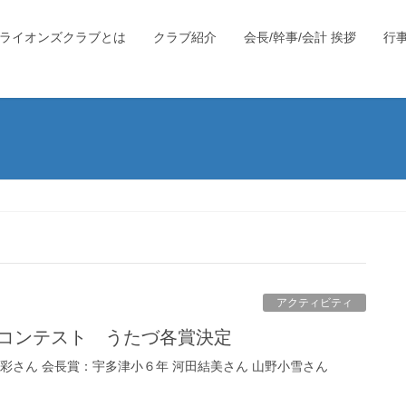
ライオンズクラブとは
クラブ紹介
会長/幹事/会計 挨拶
行
アクティビティ
ーコンテスト うたづ各賞決定
彩さん 会長賞：宇多津小６年 河田結美さん 山野小雪さん