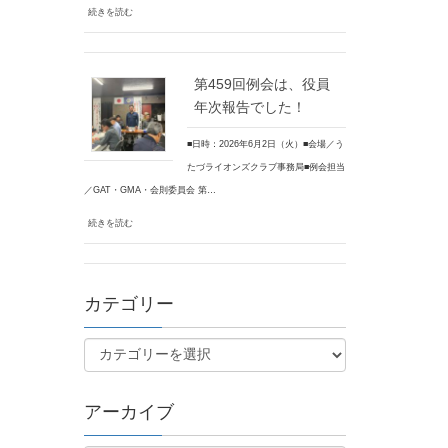
続きを読む
第459回例会は、役員
年次報告でした！
■日時：2026年6月2日（火）■会場／う
たづライオンズクラブ事務局■例会担当
／GAT・GMA・会則委員会 第…
続きを読む
カテゴリー
アーカイブ