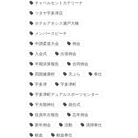
チャペルセントカテリーナ
ツタヤ宇多津店
ホテルアネシス瀬戸大橋
メンバースピーチ
中讃柔道大会
例会
入会式
出張例会
半期決算報告
合同例会
四国健康村
天ぷら
奉仕
宇多津
宇多津町
宇多津町デュアルスポーツセンター
宇夫階神社
就任式
役員年次報告
忘年例会
新年例会
活動
清掃奉仕
献血
献血奉仕