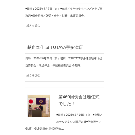
■日時：2025年7月7日（火）■会場／うたづライオンズクラブ事
務局■例会担当／GAT・会則・財務・出席委員会…
続きを読む
献血奉仕 at TUTAYA宇多津店
日時：2026年6月28日（日）場所：TSUTAYA宇多津店駐車場担
当委員会：環境保全・保健福祉委員会 今期最…
続きを読む
第460回例会は離任式
でした！
■日時：2026年6月16日（火）■会場／
ホテルアネシス瀬戸大橋■例会担当／
GMT・GLT委員会 第460例会…