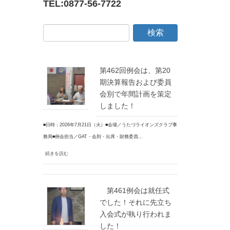
TEL:
0877-56-7722
第462回例会は、第20
期決算報告および委員
会別で年間計画を策定
しました！
■日時：2026年7月21日（火）■会場／うたづライオンズクラブ事
務局■例会担当／GAT・会則・出席・財務委員…
続きを読む
第461例会は就任式
でした！それに先立ち
入会式が執り行われま
した！