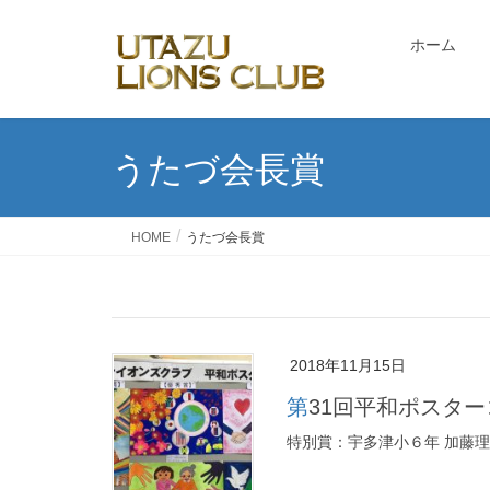
ホーム
うたづ会長賞
HOME
うたづ会長賞
2018年11月15日
第31回平和ポスタ
特別賞：宇多津小６年 加藤理