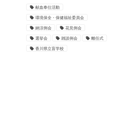
献血奉仕活動
環境保全・保健福祉委員会
納涼例会
花見例会
選挙会
雑談例会
離任式
香川県立盲学校