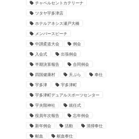
チャペルセントカテリーナ
ツタヤ宇多津店
ホテルアネシス瀬戸大橋
メンバースピーチ
中讃柔道大会
例会
入会式
出張例会
半期決算報告
合同例会
四国健康村
天ぷら
奉仕
宇多津
宇多津町
宇多津町デュアルスポーツセンター
宇夫階神社
就任式
役員年次報告
忘年例会
新年例会
活動
清掃奉仕
献血
献血奉仕