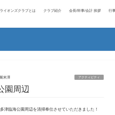
ライオンズクラブとは
クラブ紹介
会長/幹事/会計 挨拶
行
展米澤
アクティビティ
海公園周辺
ほど宇多津臨海公園周辺を清掃奉仕させていただきました！