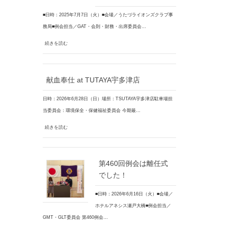
■日時：2025年7月7日（火）■会場／うたづライオンズクラブ事
務局■例会担当／GAT・会則・財務・出席委員会…
続きを読む
献血奉仕 at TUTAYA宇多津店
日時：2026年6月28日（日）場所：TSUTAYA宇多津店駐車場担
当委員会：環境保全・保健福祉委員会 今期最…
続きを読む
第460回例会は離任式
でした！
■日時：2026年6月16日（火）■会場／
ホテルアネシス瀬戸大橋■例会担当／
GMT・GLT委員会 第460例会…