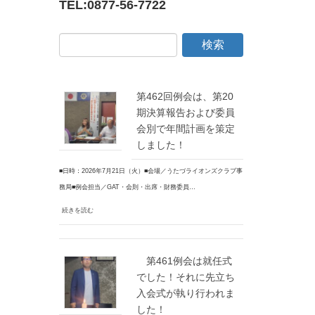
TEL:
0877-56-7722
第462回例会は、第20
期決算報告および委員
会別で年間計画を策定
しました！
■日時：2026年7月21日（火）■会場／うたづライオンズクラブ事
務局■例会担当／GAT・会則・出席・財務委員…
続きを読む
第461例会は就任式
でした！それに先立ち
入会式が執り行われま
した！