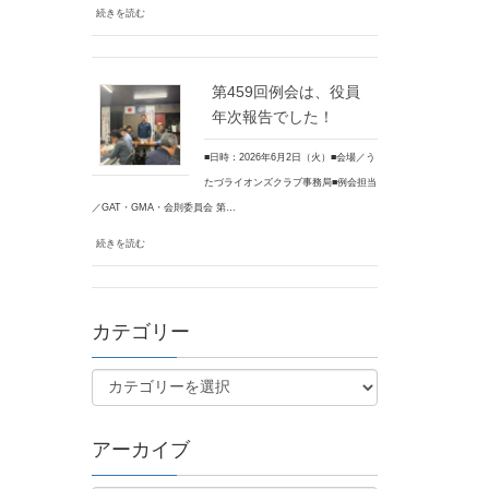
続きを読む
第459回例会は、役員
年次報告でした！
■日時：2026年6月2日（火）■会場／う
たづライオンズクラブ事務局■例会担当
／GAT・GMA・会則委員会 第…
続きを読む
カテゴリー
アーカイブ