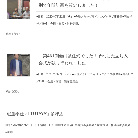
別で年間計画を策定しました！
■日時：2026年7月21日（火）■会場／うたづライオンズクラブ事務局■例会担
当／GAT・会則・出席・財務委員…
続きを読む
第461例会は就任式でした！それに先立ち入
会式が執り行われました！
■日時：2025年7月7日（火）■会場／うたづライオンズクラブ事務局■例会担当
／GAT・会則・財務・出席委員会…
続きを読む
献血奉仕 at TUTAYA宇多津店
日時：2026年6月28日（日）場所：TSUTAYA宇多津店駐車場担当委員会：環境保全・保健福祉委員会
今期最…