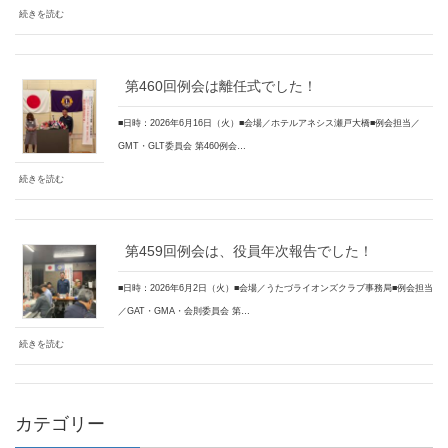
続きを読む
第460回例会は離任式でした！
■日時：2026年6月16日（火）■会場／ホテルアネシス瀬戸大橋■例会担当／
GMT・GLT委員会 第460例会…
続きを読む
第459回例会は、役員年次報告でした！
■日時：2026年6月2日（火）■会場／うたづライオンズクラブ事務局■例会担当
／GAT・GMA・会則委員会 第…
続きを読む
カテゴリー