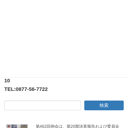
例会
清掃奉仕 at 宇多津臨海公園周辺
記念すべき第400回例会は忘年例会＆入会式でした！
〒769-0205
香川県綾歌郡宇多津町浜5番丁65番地
ニューオーヨシステートリーマンション テナント
10
TEL:
0877-56-7722
第462回例会は、第20期決算報告および委員会