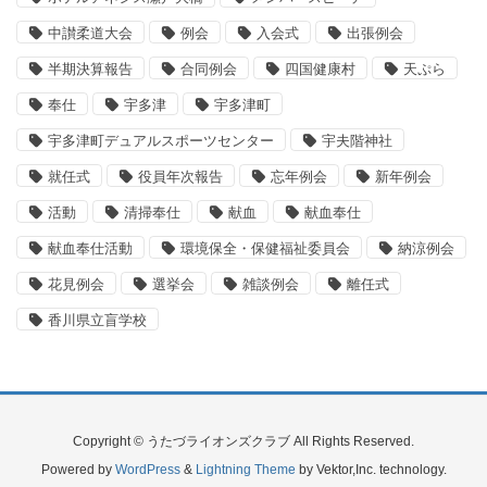
中讃柔道大会
例会
入会式
出張例会
半期決算報告
合同例会
四国健康村
天ぷら
奉仕
宇多津
宇多津町
宇多津町デュアルスポーツセンター
宇夫階神社
就任式
役員年次報告
忘年例会
新年例会
活動
清掃奉仕
献血
献血奉仕
献血奉仕活動
環境保全・保健福祉委員会
納涼例会
花見例会
選挙会
雑談例会
離任式
香川県立盲学校
Copyright © うたづライオンズクラブ All Rights Reserved.
Powered by
WordPress
&
Lightning Theme
by Vektor,Inc. technology.