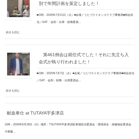
別で年間計画を策定しました！
■日時：2026年7月21日（火）■会場／うたづライオンズクラブ事務局■例会担
当／GAT・会則・出席・財務委員…
続きを読む
第461例会は就任式でした！それに先立ち入
会式が執り行われました！
■日時：2025年7月7日（火）■会場／うたづライオンズクラブ事務局■例会担当
／GAT・会則・財務・出席委員会…
続きを読む
献血奉仕 at TUTAYA宇多津店
日時：2026年6月28日（日）場所：TSUTAYA宇多津店駐車場担当委員会：環境保全・保健福祉委員会
今期最…