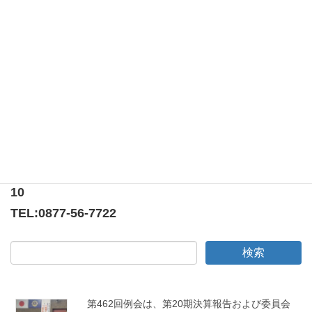
第351回例会は、メンバースピーチ「ビットコインは何故
上がるのか？」でした！
献血奉仕＆薬物防止「ダメ・ゼッタイ」普及活動 at
TUTAYA宇多津店
〒769-0205
香川県綾歌郡宇多津町浜5番丁65番地
ニューオーヨシステートリーマンション テナント
10
TEL:
0877-56-7722
第462回例会は、第20期決算報告および委員会