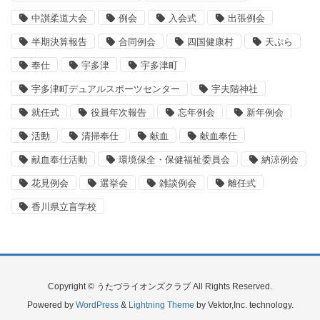
中讃柔道大会
例会
入会式
出張例会
半期決算報告
合同例会
四国健康村
天ぷら
奉仕
宇多津
宇多津町
宇多津町デュアルスポーツセンター
宇夫階神社
就任式
役員年次報告
忘年例会
新年例会
活動
清掃奉仕
献血
献血奉仕
献血奉仕活動
環境保全・保健福祉委員会
納涼例会
花見例会
選挙会
雑談例会
離任式
香川県立盲学校
Copyright © うたづライオンズクラブ All Rights Reserved.
Powered by
WordPress
&
Lightning Theme
by Vektor,Inc. technology.