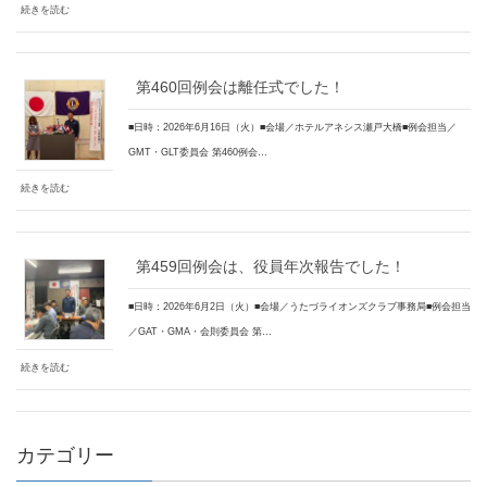
続きを読む
第460回例会は離任式でした！
■日時：2026年6月16日（火）■会場／ホテルアネシス瀬戸大橋■例会担当／
GMT・GLT委員会 第460例会…
続きを読む
第459回例会は、役員年次報告でした！
■日時：2026年6月2日（火）■会場／うたづライオンズクラブ事務局■例会担当
／GAT・GMA・会則委員会 第…
続きを読む
カテゴリー