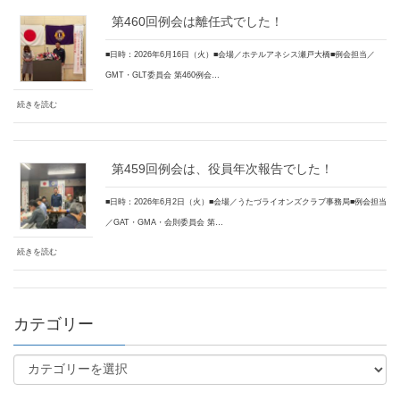
第460回例会は離任式でした！
■日時：2026年6月16日（火）■会場／ホテルアネシス瀬戸大橋■例会担当／
GMT・GLT委員会 第460例会…
続きを読む
第459回例会は、役員年次報告でした！
■日時：2026年6月2日（火）■会場／うたづライオンズクラブ事務局■例会担当
／GAT・GMA・会則委員会 第…
続きを読む
カテゴリー