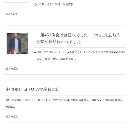
当／GAT・会則・出席・財務委員…
続きを読む
第461例会は就任式でした！それに先立ち入
会式が執り行われました！
■日時：2025年7月7日（火）■会場／うたづライオンズクラブ事務局■例会担当
／GAT・会則・財務・出席委員会…
続きを読む
献血奉仕 at TUTAYA宇多津店
日時：2026年6月28日（日）場所：TSUTAYA宇多津店駐車場担当委員会：環境保全・保健福祉委員会
今期最…
続きを読む