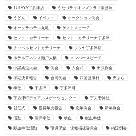
TUTAYA宇多津店
うたづライオンズクラブ事務局
うどん
イベント
オークション例会
オークラホテル丸亀
ゲストスピーチ
セント・カテリーナ
セント・カテリーナ宇多津
チャペルセントカテリーナ
ツタヤ宇多津店
ホテルアネシス瀬戸大橋
メンバースピーチ
中讃柔道大会
例会
入会式
出張例会
半期決算報告
合同例会
四国健康村
天ぷら
奉仕
宇多津
宇多津町
宇多津町デュアルスポーツセンター
宇夫階神社
就任式
役員年次報告
忘年例会
新年例会
活動
清掃奉仕
献血
献血奉仕
献血奉仕活動
環境保全・保健福祉委員会
納涼例会