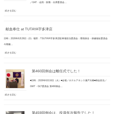
／GAT・会則・財務・出席委員会…
続きを読む
献血奉仕 at TUTAYA宇多津店
日時：2026年6月28日（日）場所：TSUTAYA宇多津店駐車場担当委員会：環境保全・保健福祉委員会
今期最…
続きを読む
第460回例会は離任式でした！
■日時：2026年6月16日（火）■会場／ホテルアネシス瀬戸大橋■例会担当／
GMT・GLT委員会 第460例会…
続きを読む
第459回例会は、役員年次報告でした！