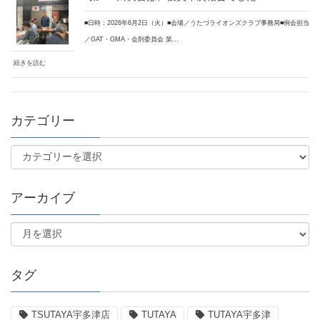
■日時：2026年6月2日（火）■会場／うたづライオンズクラブ事務局■例会担当
／GAT・GMA・会則委員会 第…
続きを読む
カテゴリー
アーカイブ
タグ
TSUTAYA宇多津店
TUTAYA
TUTAYA宇多津