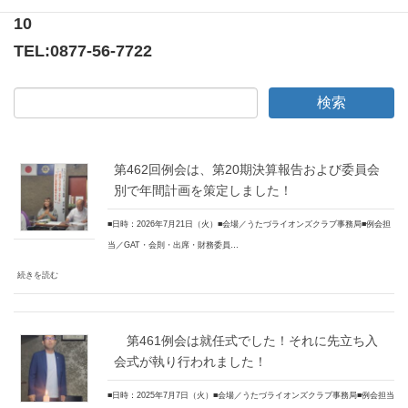
10
TEL:
0877-56-7722
第462回例会は、第20期決算報告および委員会
別で年間計画を策定しました！
■日時：2026年7月21日（火）■会場／うたづライオンズクラブ事務局■例会担
当／GAT・会則・出席・財務委員…
続きを読む
第461例会は就任式でした！それに先立ち入
会式が執り行われました！
■日時：2025年7月7日（火）■会場／うたづライオンズクラブ事務局■例会担当