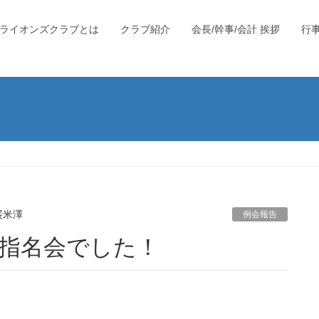
ライオンズクラブとは
クラブ紹介
会長/幹事/会計 挨拶
行
展米澤
例会報告
員指名会でした！