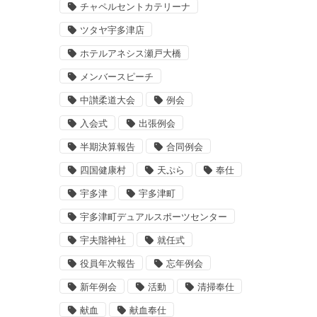
チャペルセントカテリーナ
ツタヤ宇多津店
ホテルアネシス瀬戸大橋
メンバースピーチ
中讃柔道大会
例会
入会式
出張例会
半期決算報告
合同例会
四国健康村
天ぷら
奉仕
宇多津
宇多津町
宇多津町デュアルスポーツセンター
宇夫階神社
就任式
役員年次報告
忘年例会
新年例会
活動
清掃奉仕
献血
献血奉仕