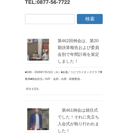
TEL:
0877-56-7722
第462回例会は、第20
期決算報告および委員
会別で年間計画を策定
しました！
■日時：2026年7月21日（火）■会場／うたづライオンズクラブ事
務局■例会担当／GAT・会則・出席・財務委員…
続きを読む
第461例会は就任式
でした！それに先立ち
入会式が執り行われま
した！