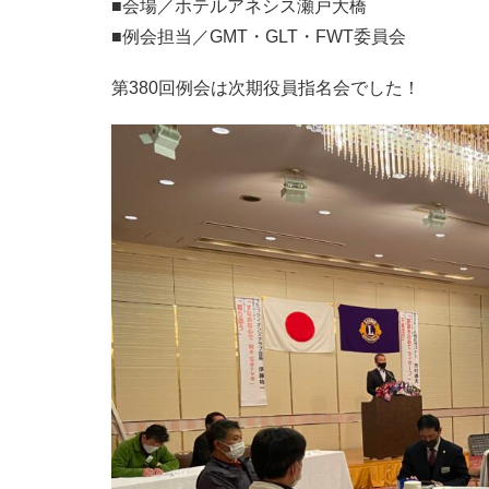
■会場／ホテルアネシス瀬戸大橋
■例会担当／GMT・GLT・FWT委員会
第380回例会は次期役員指名会でした！