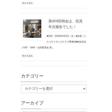
続きを読む
第459回例会は、役員
年次報告でした！
■日時：2026年6月2日（火）■会場／う
たづライオンズクラブ事務局■例会担当
／GAT・GMA・会則委員会 第…
続きを読む
カテゴリー
アーカイブ