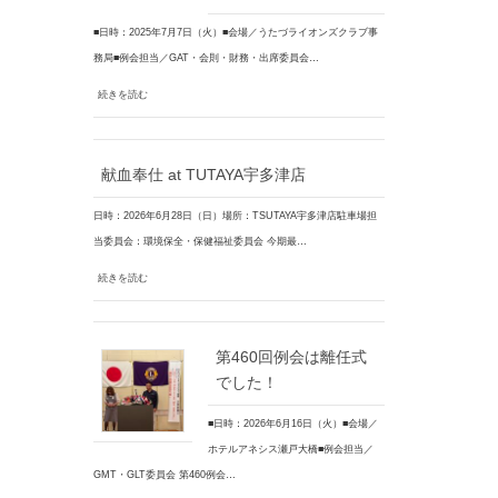
■日時：2025年7月7日（火）■会場／うたづライオンズクラブ事
務局■例会担当／GAT・会則・財務・出席委員会…
続きを読む
献血奉仕 at TUTAYA宇多津店
日時：2026年6月28日（日）場所：TSUTAYA宇多津店駐車場担
当委員会：環境保全・保健福祉委員会 今期最…
続きを読む
第460回例会は離任式
でした！
■日時：2026年6月16日（火）■会場／
ホテルアネシス瀬戸大橋■例会担当／
GMT・GLT委員会 第460例会…