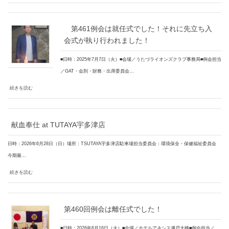
第461例会は就任式でした！それに先立ち入
会式が執り行われました！
■日時：2025年7月7日（火）■会場／うたづライオンズクラブ事務局■例会担当
／GAT・会則・財務・出席委員会…
続きを読む
献血奉仕 at TUTAYA宇多津店
日時：2026年6月28日（日）場所：TSUTAYA宇多津店駐車場担当委員会：環境保全・保健福祉委員会
今期最…
続きを読む
第460回例会は離任式でした！
■日時：2026年6月16日（火）■会場／ホテルアネシス瀬戸大橋■例会担当／