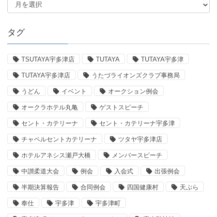
タグ
TSUTAYA宇多津店
TUTAYA
TUTAYA宇多津
TUTAYA宇多津店
うたづライオンズクラブ事務局
うどん
イベント
オークション例会
オークラホテル丸亀
ゲストスピーチ
セント・カテリーナ
セント・カテリーナ宇多津
チャペルセントカテリーナ
ツタヤ宇多津店
ホテルアネシス瀬戸大橋
メンバースピーチ
中讃柔道大会
例会
入会式
出張例会
半期決算報告
合同例会
四国健康村
天ぷら
奉仕
宇多津
宇多津町