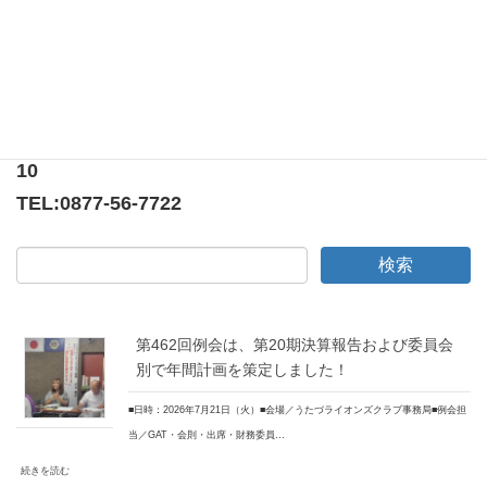
次期５R LT・TT クラブ委員長スクール
〒769-0205
香川県綾歌郡宇多津町浜5番丁65番地
ニューオーヨシステートリーマンション テナント
10
TEL:
0877-56-7722
第462回例会は、第20期決算報告および委員会
別で年間計画を策定しました！
■日時：2026年7月21日（火）■会場／うたづライオンズクラブ事務局■例会担
当／GAT・会則・出席・財務委員…
続きを読む