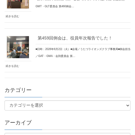
GMT・GLT委員会 第460例会…
続きを読む
第459回例会は、役員年次報告でした！
■日時：2026年6月2日（火）■会場／うたづライオンズクラブ事務局■例会担当
／GAT・GMA・会則委員会 第…
続きを読む
カテゴリー
アーカイブ