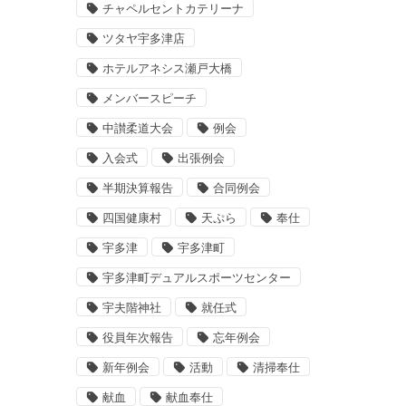
チャペルセントカテリーナ
ツタヤ宇多津店
ホテルアネシス瀬戸大橋
メンバースピーチ
中讃柔道大会
例会
入会式
出張例会
半期決算報告
合同例会
四国健康村
天ぷら
奉仕
宇多津
宇多津町
宇多津町デュアルスポーツセンター
宇夫階神社
就任式
役員年次報告
忘年例会
新年例会
活動
清掃奉仕
献血
献血奉仕