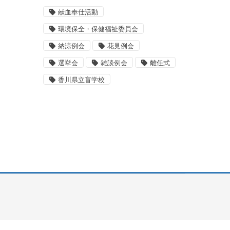
献血奉仕活動
環境保全・保健福祉委員会
納涼例会
花見例会
選挙会
雑談例会
離任式
香川県立盲学校