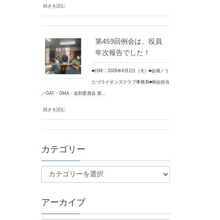
続きを読む
第459回例会は、役員
年次報告でした！
■日時：2026年6月2日（火）■会場／う
たづライオンズクラブ事務局■例会担当
／GAT・GMA・会則委員会 第…
続きを読む
カテゴリー
アーカイブ