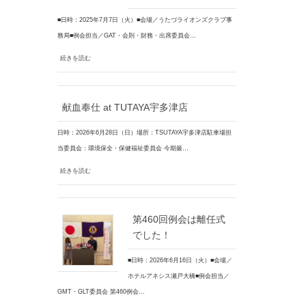
■日時：2025年7月7日（火）■会場／うたづライオンズクラブ事
務局■例会担当／GAT・会則・財務・出席委員会…
続きを読む
献血奉仕 at TUTAYA宇多津店
日時：2026年6月28日（日）場所：TSUTAYA宇多津店駐車場担
当委員会：環境保全・保健福祉委員会 今期最…
続きを読む
第460回例会は離任式
でした！
■日時：2026年6月16日（火）■会場／
ホテルアネシス瀬戸大橋■例会担当／
GMT・GLT委員会 第460例会…