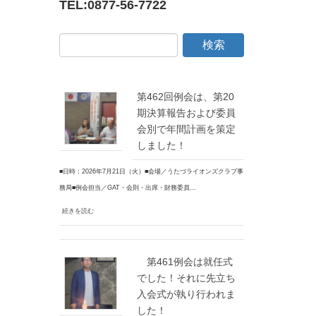
TEL:
0877-56-7722
第462回例会は、第20
期決算報告および委員
会別で年間計画を策定
しました！
■日時：2026年7月21日（火）■会場／うたづライオンズクラブ事
務局■例会担当／GAT・会則・出席・財務委員…
続きを読む
第461例会は就任式
でした！それに先立ち
入会式が執り行われま
した！