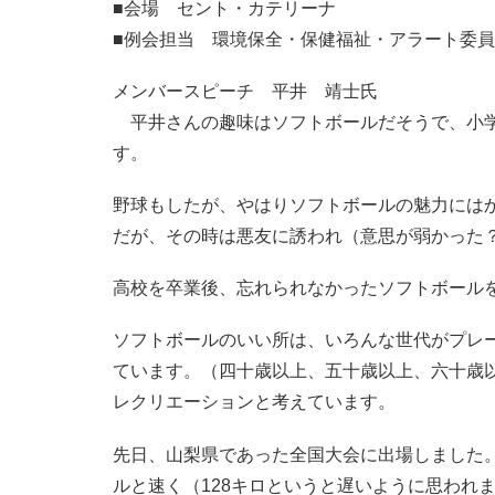
■会場 セント・カテリーナ
■例会担当 環境保全・保健福祉・アラート委
メンバースピーチ 平井 靖士氏
平井さんの趣味はソフトボールだそうで、小学
す。
野球もしたが、やはりソフトボールの魅力には
だが、その時は悪友に誘われ（意思が弱かった
高校を卒業後、忘れられなかったソフトボール
ソフトボールのいい所は、いろんな世代がプレ
ています。（四十歳以上、五十歳以上、六十歳
レクリエーションと考えています。
先日、山梨県であった全国大会に出場しました。
ルと速く（128キロというと遅いように思われ