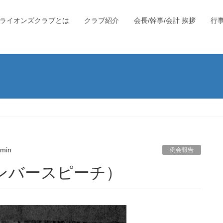
ライオンズクラブとは
クラブ紹介
会長/幹事/会計 挨拶
行
）
min
例会報告
メンバースピーチ）