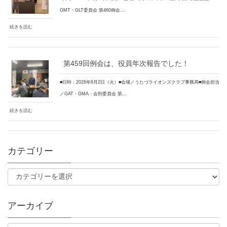
GMT・GLT委員会 第460例会…
続きを読む
第459回例会は、役員年次報告でした！
■日時：2026年6月2日（火）■会場／うたづライオンズクラブ事務局■例会担当
／GAT・GMA・会則委員会 第…
続きを読む
カテゴリー
アーカイブ