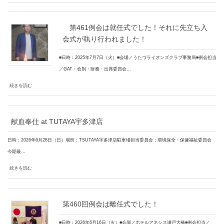
第461例会は就任式でした！それに先立ち入
会式が執り行われました！
■日時：2025年7月7日（火）■会場／うたづライオンズクラブ事務局■例会担当
／GAT・会則・財務・出席委員会…
続きを読む
献血奉仕 at TUTAYA宇多津店
日時：2026年6月28日（日）場所：TSUTAYA宇多津店駐車場担当委員会：環境保全・保健福祉委員会
今期最…
続きを読む
第460回例会は離任式でした！
■日時：2026年6月16日（火）■会場／ホテルアネシス瀬戸大橋■例会担当／