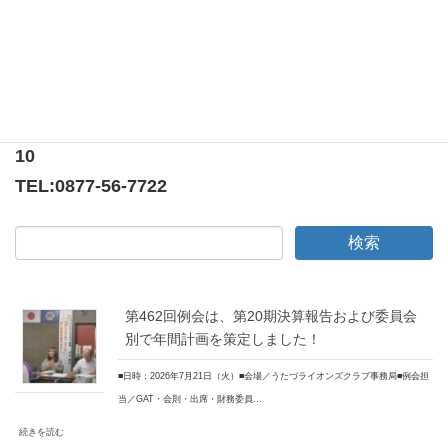
第二百二十四回例会（法令例会）
〒769-0205
香川県綾歌郡宇多津町浜5番丁65番地
ニューオーヨシステートリーマンション テナント
10
TEL:
0877-56-7722
第462回例会は、第20期決算報告および委員会
別で年間計画を策定しました！
■日時：2026年7月21日（火）■会場／うたづライオンズクラブ事務局■例会担
当／GAT・会則・出席・財務委員…
続きを読む