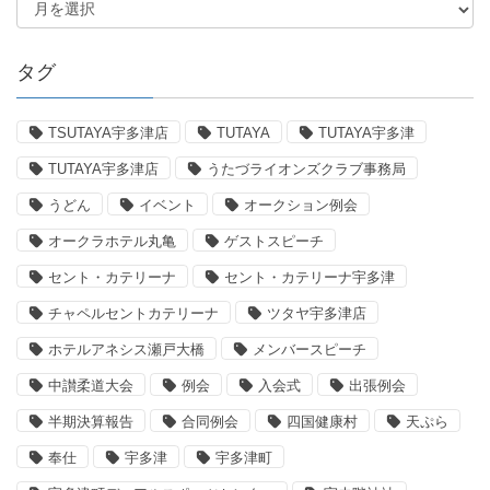
タグ
TSUTAYA宇多津店
TUTAYA
TUTAYA宇多津
TUTAYA宇多津店
うたづライオンズクラブ事務局
うどん
イベント
オークション例会
オークラホテル丸亀
ゲストスピーチ
セント・カテリーナ
セント・カテリーナ宇多津
チャペルセントカテリーナ
ツタヤ宇多津店
ホテルアネシス瀬戸大橋
メンバースピーチ
中讃柔道大会
例会
入会式
出張例会
半期決算報告
合同例会
四国健康村
天ぷら
奉仕
宇多津
宇多津町