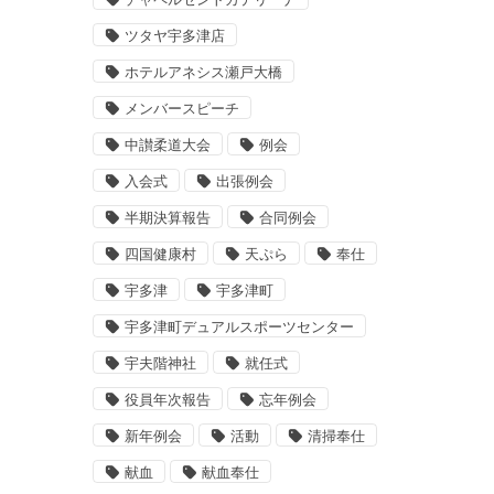
ツタヤ宇多津店
ホテルアネシス瀬戸大橋
メンバースピーチ
中讃柔道大会
例会
入会式
出張例会
半期決算報告
合同例会
四国健康村
天ぷら
奉仕
宇多津
宇多津町
宇多津町デュアルスポーツセンター
宇夫階神社
就任式
役員年次報告
忘年例会
新年例会
活動
清掃奉仕
献血
献血奉仕