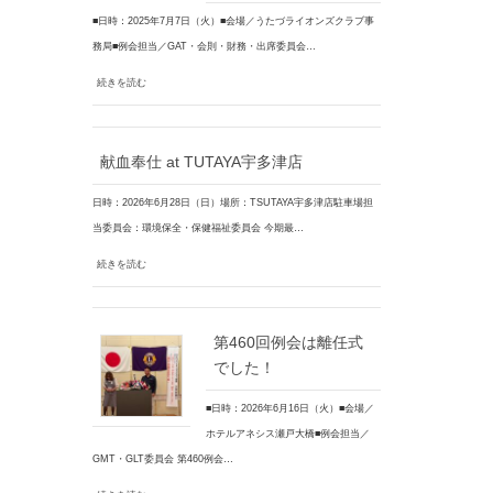
■日時：2025年7月7日（火）■会場／うたづライオンズクラブ事
務局■例会担当／GAT・会則・財務・出席委員会…
続きを読む
献血奉仕 at TUTAYA宇多津店
日時：2026年6月28日（日）場所：TSUTAYA宇多津店駐車場担
当委員会：環境保全・保健福祉委員会 今期最…
続きを読む
第460回例会は離任式
でした！
■日時：2026年6月16日（火）■会場／
ホテルアネシス瀬戸大橋■例会担当／
GMT・GLT委員会 第460例会…