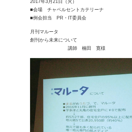
2017年3月21日（火）
■会場 チャペルセントカテリーナ
■例会担当 PR・IT委員会
月刊マルータ
創刊から未来について
講師 楠田 寛様