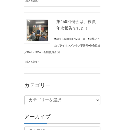
続きを読む
第459回例会は、役員
年次報告でした！
■日時：2026年6月2日（火）■会場／う
たづライオンズクラブ事務局■例会担当
／GAT・GMA・会則委員会 第…
続きを読む
カテゴリー
アーカイブ