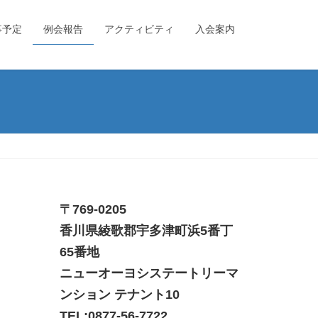
事予定
例会報告
アクティビティ
入会案内
〒769-0205
香川県綾歌郡宇多津町浜5番丁
65番地
ニューオーヨシステートリーマ
ンション テナント10
TEL:
0877-56-7722