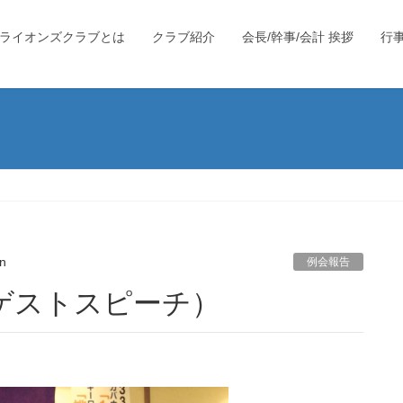
ライオンズクラブとは
クラブ紹介
会長/幹事/会計 挨拶
行
）
n
例会報告
（ゲストスピーチ）