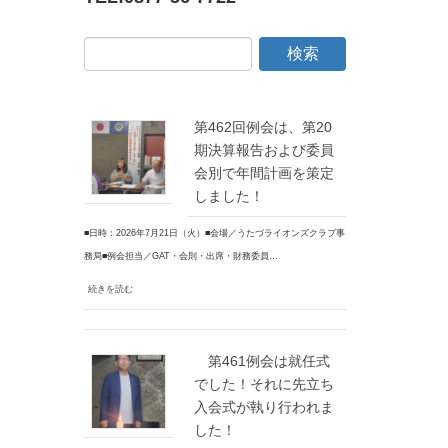
第462回例会は、第20
期決算報告および委員
会別で年間計画を策定
しました！
■日時：2026年7月21日（火）■会場／うたづライオンズクラブ事
務局■例会担当／GAT・会則・出席・財務委員…
続きを読む
第461例会は就任式
でした！それに先立ち
入会式が執り行われま
した！