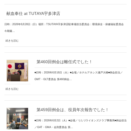
献血奉仕 at TUTAYA宇多津店
日時：2026年6月28日（日）場所：TSUTAYA宇多津店駐車場担当委員会：環境保全・保健福祉委員会
今期最…
続きを読む
第460回例会は離任式でした！
■日時：2026年6月16日（火）■会場／ホテルアネシス瀬戸大橋■例会担当／
GMT・GLT委員会 第460例会…
続きを読む
第459回例会は、役員年次報告でした！
■日時：2026年6月2日（火）■会場／うたづライオンズクラブ事務局■例会担当
／GAT・GMA・会則委員会 第…