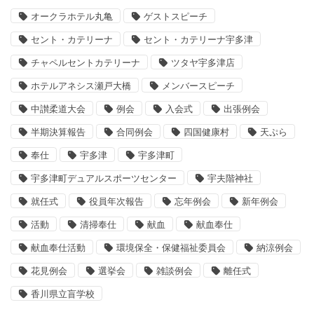
オークラホテル丸亀
ゲストスピーチ
セント・カテリーナ
セント・カテリーナ宇多津
チャペルセントカテリーナ
ツタヤ宇多津店
ホテルアネシス瀬戸大橋
メンバースピーチ
中讃柔道大会
例会
入会式
出張例会
半期決算報告
合同例会
四国健康村
天ぷら
奉仕
宇多津
宇多津町
宇多津町デュアルスポーツセンター
宇夫階神社
就任式
役員年次報告
忘年例会
新年例会
活動
清掃奉仕
献血
献血奉仕
献血奉仕活動
環境保全・保健福祉委員会
納涼例会
花見例会
選挙会
雑談例会
離任式
香川県立盲学校