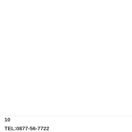
このサイトはスパムを低減するために Akismet を使ってい
ます。
コメントデータの処理方法の詳細はこちらをご覧く
ださい
。
第二百七十六回例会 （ゲストスピーチ）
第二百七十七回例会 （ゲストスピーチ）
〒769-0205
香川県綾歌郡宇多津町浜5番丁65番地
ニューオーヨシステートリーマンション テナント
10
TEL:
0877-56-7722