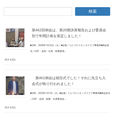
第462回例会は、第20期決算報告および委員会
別で年間計画を策定しました！
■日時：2026年7月21日（火）■会場／うたづライオンズクラブ事務局■例会担
当／GAT・会則・出席・財務委員…
続きを読む
第461例会は就任式でした！それに先立ち入
会式が執り行われました！
■日時：2025年7月7日（火）■会場／うたづライオンズクラブ事務局■例会担当
／GAT・会則・財務・出席委員会…
続きを読む