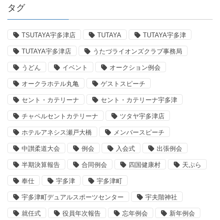
タグ
TSUTAYA宇多津店
TUTAYA
TUTAYA宇多津
TUTAYA宇多津店
うたづライオンズクラブ事務局
うどん
イベント
オークション例会
オークラホテル丸亀
ゲストスピーチ
セント・カテリーナ
セント・カテリーナ宇多津
チャペルセントカテリーナ
ツタヤ宇多津店
ホテルアネシス瀬戸大橋
メンバースピーチ
中讃柔道大会
例会
入会式
出張例会
半期決算報告
合同例会
四国健康村
天ぷら
奉仕
宇多津
宇多津町
宇多津町デュアルスポーツセンター
宇夫階神社
就任式
役員年次報告
忘年例会
新年例会