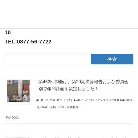
〒769-0205
香川県綾歌郡宇多津町浜5番丁65番地
ニューオーヨシステートリーマンション テナント
10
TEL:
0877-56-7722
第462回例会は、第20期決算報告および委員会
別で年間計画を策定しました！
■日時：2026年7月21日（火）■会場／うたづライオンズクラブ事務局■例会担
当／GAT・会則・出席・財務委員…
続きを読む