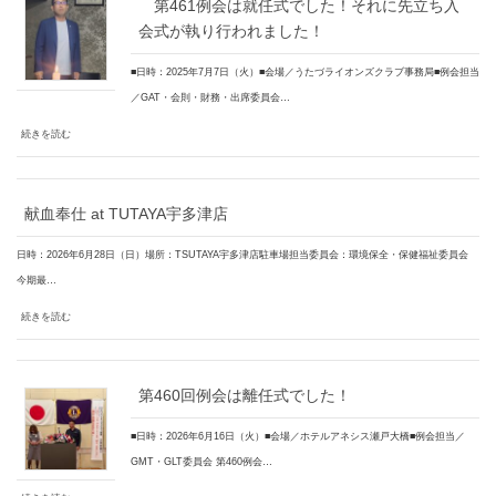
第461例会は就任式でした！それに先立ち入
会式が執り行われました！
■日時：2025年7月7日（火）■会場／うたづライオンズクラブ事務局■例会担当
／GAT・会則・財務・出席委員会…
続きを読む
献血奉仕 at TUTAYA宇多津店
日時：2026年6月28日（日）場所：TSUTAYA宇多津店駐車場担当委員会：環境保全・保健福祉委員会
今期最…
続きを読む
第460回例会は離任式でした！
■日時：2026年6月16日（火）■会場／ホテルアネシス瀬戸大橋■例会担当／
GMT・GLT委員会 第460例会…