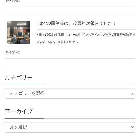
続きを読む
第459回例会は、役員年次報告でした！
■日時：2026年6月2日（火）■会場／うたづライオンズクラブ事務局■例会担当
／GAT・GMA・会則委員会 第…
続きを読む
カテゴリー
アーカイブ