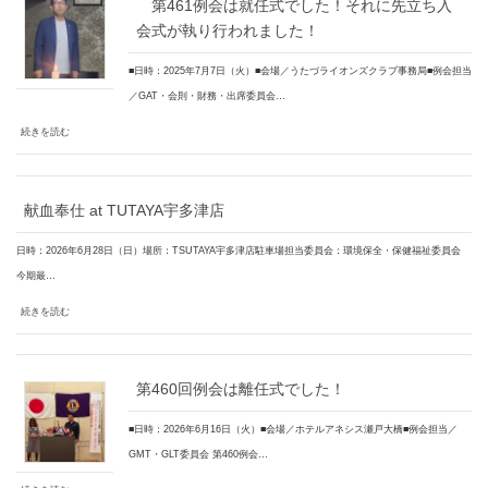
第461例会は就任式でした！それに先立ち入
会式が執り行われました！
■日時：2025年7月7日（火）■会場／うたづライオンズクラブ事務局■例会担当
／GAT・会則・財務・出席委員会…
続きを読む
献血奉仕 at TUTAYA宇多津店
日時：2026年6月28日（日）場所：TSUTAYA宇多津店駐車場担当委員会：環境保全・保健福祉委員会
今期最…
続きを読む
第460回例会は離任式でした！
■日時：2026年6月16日（火）■会場／ホテルアネシス瀬戸大橋■例会担当／
GMT・GLT委員会 第460例会…