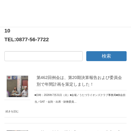
〒769-0205
香川県綾歌郡宇多津町浜5番丁65番地
ニューオーヨシステートリーマンション テナント
10
TEL:
0877-56-7722
第462回例会は、第20期決算報告および委員会
別で年間計画を策定しました！
■日時：2026年7月21日（火）■会場／うたづライオンズクラブ事務局■例会担
当／GAT・会則・出席・財務委員…
続きを読む