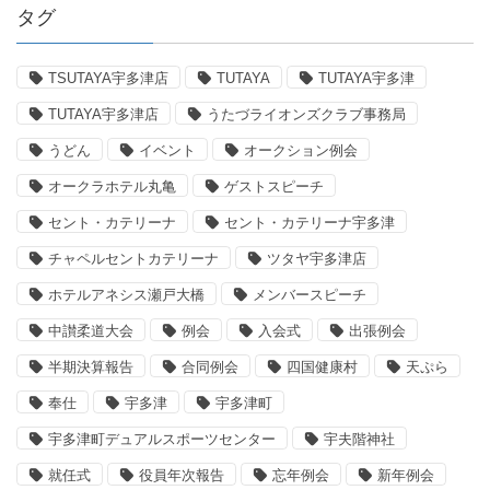
タグ
TSUTAYA宇多津店
TUTAYA
TUTAYA宇多津
TUTAYA宇多津店
うたづライオンズクラブ事務局
うどん
イベント
オークション例会
オークラホテル丸亀
ゲストスピーチ
セント・カテリーナ
セント・カテリーナ宇多津
チャペルセントカテリーナ
ツタヤ宇多津店
ホテルアネシス瀬戸大橋
メンバースピーチ
中讃柔道大会
例会
入会式
出張例会
半期決算報告
合同例会
四国健康村
天ぷら
奉仕
宇多津
宇多津町
宇多津町デュアルスポーツセンター
宇夫階神社
就任式
役員年次報告
忘年例会
新年例会