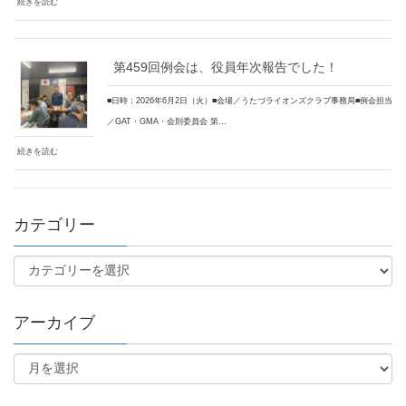
続きを読む
第459回例会は、役員年次報告でした！
■日時：2026年6月2日（火）■会場／うたづライオンズクラブ事務局■例会担当
／GAT・GMA・会則委員会 第…
続きを読む
カテゴリー
アーカイブ