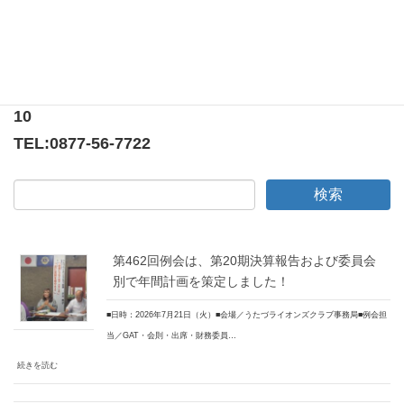
〒769-0205
香川県綾歌郡宇多津町浜5番丁65番地
ニューオーヨシステートリーマンション テナント
10
TEL:
0877-56-7722
第462回例会は、第20期決算報告および委員会
別で年間計画を策定しました！
■日時：2026年7月21日（火）■会場／うたづライオンズクラブ事務局■例会担
当／GAT・会則・出席・財務委員…
続きを読む