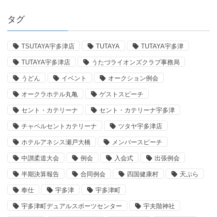
タグ
TSUTAYA宇多津店
TUTAYA
TUTAYA宇多津
TUTAYA宇多津店
うたづライオンズクラブ事務局
うどん
イベント
オークション例会
オークラホテル丸亀
ゲストスピーチ
セント・カテリーナ
セント・カテリーナ宇多津
チャペルセントカテリーナ
ツタヤ宇多津店
ホテルアネシス瀬戸大橋
メンバースピーチ
中讃柔道大会
例会
入会式
出張例会
半期決算報告
合同例会
四国健康村
天ぷら
奉仕
宇多津
宇多津町
宇多津町デュアルスポーツセンター
宇夫階神社