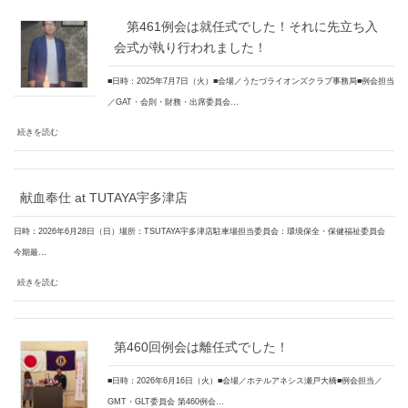
第461例会は就任式でした！それに先立ち入
会式が執り行われました！
■日時：2025年7月7日（火）■会場／うたづライオンズクラブ事務局■例会担当
／GAT・会則・財務・出席委員会…
続きを読む
献血奉仕 at TUTAYA宇多津店
日時：2026年6月28日（日）場所：TSUTAYA宇多津店駐車場担当委員会：環境保全・保健福祉委員会
今期最…
続きを読む
第460回例会は離任式でした！
■日時：2026年6月16日（火）■会場／ホテルアネシス瀬戸大橋■例会担当／
GMT・GLT委員会 第460例会…