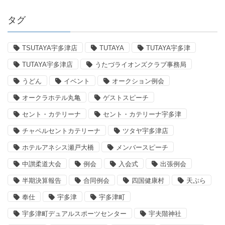
タグ
TSUTAYA宇多津店
TUTAYA
TUTAYA宇多津
TUTAYA宇多津店
うたづライオンズクラブ事務局
うどん
イベント
オークション例会
オークラホテル丸亀
ゲストスピーチ
セント・カテリーナ
セント・カテリーナ宇多津
チャペルセントカテリーナ
ツタヤ宇多津店
ホテルアネシス瀬戸大橋
メンバースピーチ
中讃柔道大会
例会
入会式
出張例会
半期決算報告
合同例会
四国健康村
天ぷら
奉仕
宇多津
宇多津町
宇多津町デュアルスポーツセンター
宇夫階神社