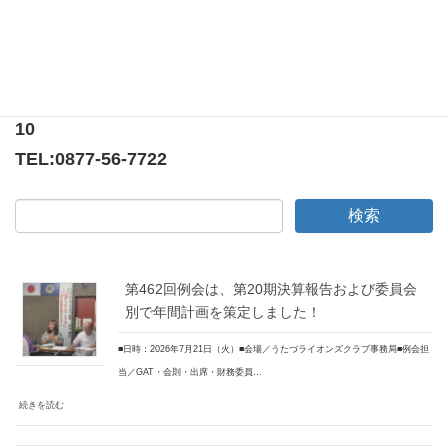
〒769-0205
香川県綾歌郡宇多津町浜5番丁65番地
ニューオーヨシステートリーマンション テナント
10
TEL:
0877-56-7722
第462回例会は、第20期決算報告および委員会
別で年間計画を策定しました！
■日時：2026年7月21日（火）■会場／うたづライオンズクラブ事務局■例会担
当／GAT・会則・出席・財務委員…
続きを読む