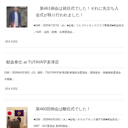
第461例会は就任式でした！それに先立ち入
会式が執り行われました！
■日時：2025年7月7日（火）■会場／うたづライオンズクラブ事務局■例会担当
／GAT・会則・財務・出席委員会…
続きを読む
献血奉仕 at TUTAYA宇多津店
日時：2026年6月28日（日）場所：TSUTAYA宇多津店駐車場担当委員会：環境保全・保健福祉委員会
今期最…
続きを読む
第460回例会は離任式でした！
■日時：2026年6月16日（火）■会場／ホテルアネシス瀬戸大橋■例会担当／
GMT・GLT委員会 第460例会…